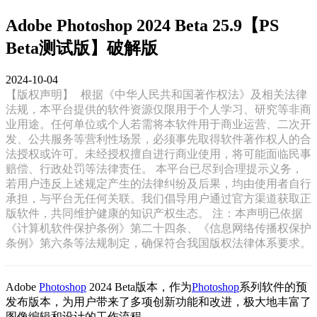
Adobe Photoshop 2024 Beta 25.9【PS
Beta测试版】破解版
2024-10-04
【版权声明】
根据《中华人民共和国著作权法》及相关法律
法规，本平台提供的软件资源仅限用于个人学习、研究等非商
业用途。任何单位或个人若需将本软件用于商业运营、二次开
发、公共服务等营利性场景，必须事先取得软件著作权人的合
法授权或许可。未经授权擅自进行商业使用，将可能面临民事
赔偿、行政处罚等法律责任。 本平台已尽到合理提示义务，
若用户违反上述规定产生的法律纠纷及后果，均由使用者自行
承担，与平台无任何关联。我们倡导用户通过官方渠道获取正
版软件，共同维护健康的知识产权生态。 注：本声明已依据
《计算机软件保护条例》第二十四条、《信息网络传播权保护
条例》第六条等法规制定，确保符合我国版权法律体系要求。
Adobe
Photoshop
2024 Beta版本，作为
Photoshop
系列软件的预
发布版本，为用户带来了多项创新功能和改进，极大地丰富了
图像编辑和设计的工作流程。