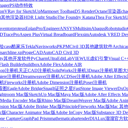
nager
PS动作特效
on
VRay for SketchUp
Marmoset Toolbag
D5 Render
Octane渲染器
cha
t
其他渲染器
HDR Light Studio
The Foundry Katana
Thea For Sketch
nventor
proteus
Eplan
Pro/Engineer
ANSYS
Multisim
Abaqus
Robotstudio
FD
TracePro
Aspen Plus
Virtual Breadboard
Flexsim
Autodesk VRED Des
cass
酷家乐
Tekla
Navisworks
PKPM
Civil 3D
其他建筑软件
Archica
is
archline.xp
ProgeCAD
AutoCAD Civil 3D
ty
其他开发软件
PyCharm
UltraEdit
LabVIEW
UE虚幻引擎
Visual C+
Flash Builder
buildbox
Adobe Flex
Adobe AIR
shop注册机
天正CAD注册机
SolidWorks注册机
3Dmax注册机
草图大师
miere注册机
Dreamweaver注册机
ACDSee注册机
Adobe After Effe
册机
Fireworks注册机
Adobe Dimension注册机
Poser注册机
看图
Eagle
Adobe Bridge
SnagIt
证照之星
FastStone Image Viewer
DxO
ightroom Mac版
SketchUp Mac版
Maya Mac版
Adobe After Effects 
Media Encoder Mac版
Rhino Mac版
DreamWeaver Mac版
Adobe Ani
nsion Mac版
Adobe Bridge Mac版
Principle
Fireworks Mac版
Mac 其
ac版
Character Animator Mac版
Adobe InCopy Mac版
Substance 3D D
one Capture
GraphPad Prism
mathematica
bartender
DIALux
溜溜官方软