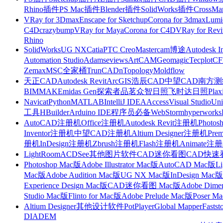
Rhino插件
PS Mac插件
Blender插件
SolidWorks插件
CrossMa
VRay for 3Dmax
Enscape for Sketchup
Corona for 3dmax
Lumi
C4D
crazybump
VRay for Maya
Corona for C4D
VRay for Revi
Rhino
SolidWorks
UG NX
Catia
PTC Creo
Mastercam
博途
Autodesk I
Automation Studio
Adams
eviews
ArtCAM
Geomagic
Tecplot
C
Zemax
MSC全家桶
TrunCAD
nTopology
Moldflow
天正CAD
Autodesk Revit
ArcGIS
浩辰CAD
中望CAD
南方测绘
BIMMAKE
midas Gen
探索者
品茗
众智日照
飞时达日照
Plax
Navicat
Python
MATLAB
IntelliJ IDEA
Access
Visual Studio
Uni
工具
HBuilder
Arduino IDE
程序员必备
WebStorm
hyperworks
AutoCAD注册机
Office注册机
Autodesk Revit注册机
Photo
Inventor注册机
中望CAD注册机
Altium Designer注册机
Pre
册机
InDesign注册机
Zbrush注册机
Flash注册机
Animate注
LightRoom
ACDSee
其他图片软件
CAD迷你看图
CAD快速
Photoshop Mac版
Adobe Illustrator Mac版
AutoCAD Mac版
L
Mac版
Adobe Audition Mac版
UG NX Mac版
InDesign Mac版
Experience Design Mac版
CAD迷你看图 Mac版
Adobe Dime
Studio Mac版
Flinto for Mac版
Adobe Prelude Mac版
Poser M
Altium Designer
其他设计软件
PotPlayer
Global Mapper
Fastst
DIADEM