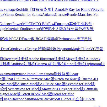
os vantage
Redshift【红移渲染器】
Arnold
VRay for Rhino
VRay for
Up
FStorm Render for 3dmax
Artlantis
Clarisse
RenderMan
Thea For
Cadence
PowerMill
CIMCO Edit
Pix4Dmapper
其他工业软件
ign
Materials Studio
vericut
诚智鹏个人版在线公差分析系统
d
鸿业
PCCAD
Fuzor
迅捷CAD编辑器
Twinmotion
天正日照
+
DataGrip
devc++
Eclipse
代码编辑器
Phpstorm
Maple
CLion
VC开发
Sketchup注册机
Adobe Illustrator注册机
Maya注册机
Autodesk
cts注册机
Audition注册机
Cinema 4D注册机
Rhino注册机
Lightroom注
pixelmash
pixillion
PhotoFiltre Studio
泼辣修图Ploarr
Mac版
Final Cut Pro X
Premiere Mac版
sketch for Mac版
Cinema 4D
mate Mac版
ZBrush Mac版
ACDSee Mac版
Keynote for Mac版
他软件
Screenflow for Mac版
Marvelous Designer Mac版
Camtasia
esigner Mac版
CorelDRAW Mac版
Ploarr for Mac
件
lingo
Barcode Studio
MedCalc
SlySoft CloneCD
立创EDA
NI