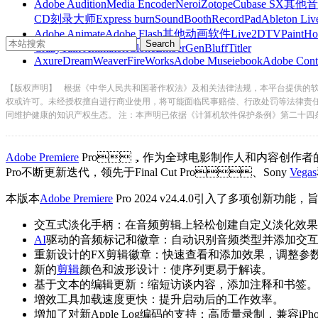
Adobe Audition
Media Encoder
Nero
iZotope
Cubase SX
其他音
CD刻录大师
Express burn
SoundBooth
RecordPad
Ableton Liv
Adobe Animate
Adobe Flash
其他动画软件
Live2D
TVPaint
Ho
CrazyTalk Animator
iClone
EmberGen
BluffTitler
Axure
DreamWeaver
FireWorks
Adobe Muse
iebook
Adobe Cont
【版权声明】
根据《中华人民共和国著作权法》及相关法律法规，本平台提供的
权或许可。未经授权擅自进行商业使用，将可能面临民事赔偿、行政处罚等法律责
同维护健康的知识产权生态。 注：本声明已依据《计算机软件保护条例》第二十四
Adobe Premiere
Pro，作为全球电影制作人和内容创作者的首选视频编辑
Pro不断更新迭代，领先于Final Cut Pro、Sony
Vegas
本版本
Adobe Premiere
Pro 2024 v24.4.0引入了多项创新功能
交互式淡化手柄：在音频剪辑上轻松创建自定义淡化效果
AI
驱动的音频标记和徽章：自动识别音频类型并添加交互式徽章
重新设计的FX剪辑徽章：快速查看和添加效果，调整参数
新的
剪辑
颜色和波形设计：使序列更易于解读。
基于文本的编辑更新：缩短访谈内容，添加注释和书签。
增效工具加载速度更快：提升启动后的工作效率。
增加了对新Apple Log编码的支持：高质量录制，兼容iPhone 1