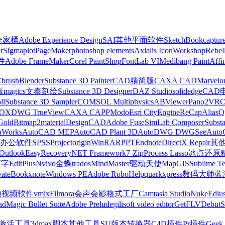
z全家桶
Adobe Experience Design
SAI
其他平面软件
SketchBook
captur
r
Sigmaplot
PageMaker
photoshop elements
Axialis IconWorkshop
Rebel
件
Adobe FrameMaker
Corel PaintShop
FontLab VI
Medibang Paint
Affi
Zbrush
Blender
Substance 3D Painter
CAD精简版
CAXA CAD
Marvelo
版
magics
文泰刻绘
Substance 3D Designer
DAZ Studio
solidedge
CAD
ll
Substance 3D Sampler
COMSOL Multiphysics
ABViewer
Pano2VR
OX
DWG TrueView
CAXA CAPP
Modo
Esri CityEngine
ReCap
Alias
Q
Gold
Bitmap2material
DesignCAD
Adobe Fuse
SimLab Composer
Subst
raWorks
AutoCAD MEP
AutoCAD Plant 3D
AutoDWG DWGSee
Auto
办公软件
SPSS
Project
origin
WinRAR
PPT
Endnote
DirectX Repair
其
Outlook
EasyRecovery
NET Framework
7-Zip
Process Lasso
冰点还原
打字
EditPlus
Nvivo
金蝶
trados
MindMaster
驱动天使
MapGIS
Sublime Te
ate
Bookxnote
Windows PE
Adobe RoboHelp
quarkxpress
数码大师
蓝
他视频软件
vmix
Filmora
会声会影
格式工厂
Camtasia Studio
Nuke
Ediu
ad
Magic Bullet Suite
Adobe Prelude
gilisoft video editor
GetFLV
Debut
S
ws激活工具
3dmax脚本
其他工具
SU版本转换器
C4D插件
Pr插件
Geek 