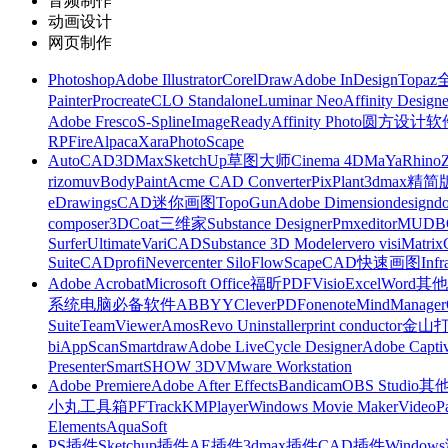
音频制作
动画设计
网页制作
Photoshop
Adobe Illustrator
CorelDraw
Adobe InDesign
Topa
Painter
Procreate
CLO Standalone
Luminar Neo
Affinity Designe
Adobe Fresco
S-Spline
ImageReady
Affinity Photo
圆方设计软
RP
FireAlpaca
Xara
PhotoScape
AutoCAD
3DMax
SketchUp草图大师
Cinema 4D
MaYa
Rhino
rizomuv
BodyPaint
Acme CAD Converter
PixPlant
3dmax精简
eDrawings
CAD迷你画图
TopoGun
Adobe Dimension
designdo
composer
3DCoat
三维家
Substance Designer
Pmxeditor
MUDB
Surfer
Ultimate
VariCAD
Substance 3D Modeler
vero visi
Matrix
Suite
CADprofi
Nevercenter Silo
FlowScape
CAD快速画图
Inf
Adobe Acrobat
Microsoft Office
福昕PDF
Visio
Excel
Word
其他
系统
电脑必备软件
ABBYY
CleverPDF
onenote
MindManager
Suite
TeamViewer
Amos
Revo Uninstaller
print conductor
金山
bi
AppScan
Smartdraw
Adobe LiveCycle Designer
Adobe Captiv
Presenter
SmartSHOW 3D
VMware Workstation
Adobe Premiere
Adobe After Effects
Bandicam
OBS Studio
其
小丸工具箱
PFTrack
KMPlayer
Windows Movie Maker
VideoP
Elements
AquaSoft
PS插件
Sketchup插件
AE插件
3dmax插件
CAD插件
Windo