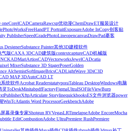
e one
CorelCAD
CameraRaw
csp优动漫
ChemDraw
ET服装设计
le
PhotoWorks
FreeHand
PT Portrait
Exposure
Adobe InCopy
创客贴
nity Publisher
SpeedGrade
PhotoLine
opencanvas
DrawPad
摹客
us Designer
Substance Painter
其他3D建模软件
电气版
CAXA 3D
CAD建筑版
contextcapture
CAD机械版
CNCKAD
Mari
ArtiosCAD
Vectorworks
JewelCAD
catia
uixel Mixer
Substance 3D Stager
Poser
Golden
ance Alchemist
SoftImage
BricsCAD
LightWave 3D
iC3D
CAD MAP 3D
AutoCAD LT
他系统软件
Acrobat Reader
stata
typora
Tableau Desktop
Windows电脑
精灵
ToDesk
Minitab
pdfFactory
Figma
UltraISO
FileView
Burp
xt
Publisher
Xftp
Articulate Storyline
quickbooks
ES文件浏览器
power
湖
WinTc
Atlantis Word Processor
Geekbench
Adobe
s
屏幕录像专家
Shotgun RV
Vegas
LRTimelapse
Adobe Encore
Mocha
ubtitle Edit
Combustion
Adobe Ultra
Premiere Rush
Premiere
Uninstaller
其他插件
Maya插件
CDR插件
zbrush插件
3dmax补丁