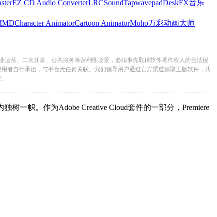
ster
EZ CD Audio Converter
LRC
SoundTap
wavepad
DeskFX
音乐
MMD
Character Animator
Cartoon Animator
Moho
万彩动画大师
业运营、二次开发、公共服务等营利性场景，必须事先取得软件著作权人的合法授
使用者自行承担，与平台无任何关联。我们倡导用户通过官方渠道获取正版软件，共
求。
Adobe Creative Cloud套件的一部分，Premiere