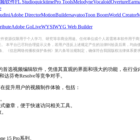
频软件
FL Studio
quicktime
Pro Tools
Melodyne
Vocaloid
Overture
Earma
e
udini
Adobe Director
MotionBuilder
sayatoo
Toon Boom
World Creator
ribute
Adobe GoLive
WYSIWYG Web Builder
软件资源仅限用于个人学习、研究等非商业用途。任何单位或个人若需将本软件用于商
任。 本平台已尽到合理提示义务，若用户违反上述规定产生的法律纠纷及后果，均由
条、《信息网络传播权保护条例》第六条等法规制定，确保符合我国版权法律体系要
软件，凭借其直观的界面和强大的功能，在行业内独树一帜。作为
和达芬奇Resolve等竞争对手。
，旨在提升用户的视频制作体验，包括：
。
，便于快速访问相关工具。
。
5 Pro系列。