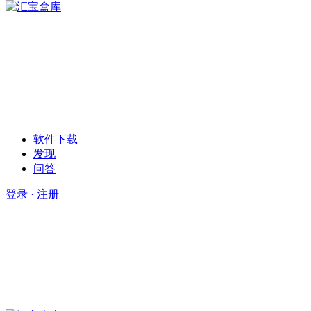
软件下载
发现
问答
登录 · 注册