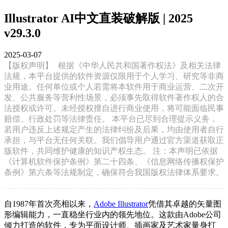
Illustrator AI中文直装破解版 | 2025
v29.3.0
2025-03-07
【版权声明】
根据《中华人民共和国著作权法》及相关法律
法规，本平台提供的软件资源仅限用于个人学习、研究等非商
业用途。任何单位或个人若需将本软件用于商业运营、二次开
发、公共服务等营利性场景，必须事先取得软件著作权人的合
法授权或许可。未经授权擅自进行商业使用，将可能面临民事
赔偿、行政处罚等法律责任。 本平台已尽到合理提示义务，
若用户违反上述规定产生的法律纠纷及后果，均由使用者自行
承担，与平台无任何关联。我们倡导用户通过官方渠道获取正
版软件，共同维护健康的知识产权生态。 注：本声明已依据
《计算机软件保护条例》第二十四条、《信息网络传播权保护
条例》第六条等法规制定，确保符合我国版权法律体系要求。
自1987年首次亮相以来，
Adobe Illustrator
凭借其卓越的矢量图
形编辑能力，一直稳坐行业内的领先地位。这款由Adobe公司
倾力打造的软件，专为平面设计师、插画家及艺术家量身打