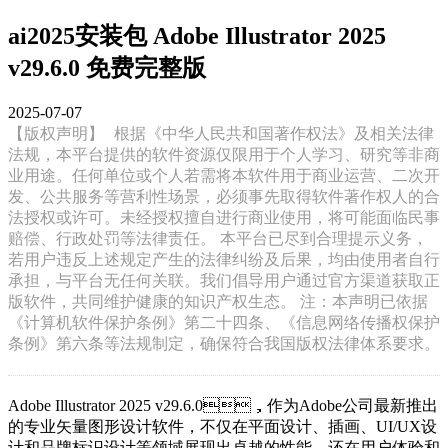
ai2025安装包 Adobe Illustrator 2025
v29.6.0 免费完整版
2025-07-07
【版权声明】
根据《中华人民共和国著作权法》及相关法律
法规，本平台提供的软件资源仅限用于个人学习、研究等非商
业用途。任何单位或个人若需将本软件用于商业运营、二次开
发、公共服务等营利性场景，必须事先取得软件著作权人的合
法授权或许可。未经授权擅自进行商业使用，将可能面临民事
赔偿、行政处罚等法律责任。 本平台已尽到合理提示义务，
若用户违反上述规定产生的法律纠纷及后果，均由使用者自行
承担，与平台无任何关联。我们倡导用户通过官方渠道获取正
版软件，共同维护健康的知识产权生态。 注：本声明已依据
《计算机软件保护条例》第二十四条、《信息网络传播权保护
条例》第六条等法规制定，确保符合我国版权法律体系要求。
Adobe Illustrator 2025 v29.6.0，作为Adobe公司最新推出
的专业矢量图形设计软件，不仅在平面设计、插画、UI/UX设
计和品牌标识设计等领域展现出卓越的性能，还在用户体验和