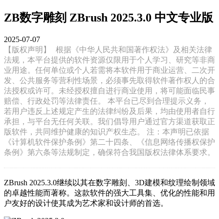
ZB数字雕刻 ZBrush 2025.3.0 中文专业版
2025-07-07
【版权声明】
根据《中华人民共和国著作权法》及相关法律
法规，本平台提供的软件资源仅限用于个人学习、研究等非商
业用途。任何单位或个人若需将本软件用于商业运营、二次开
发、公共服务等营利性场景，必须事先取得软件著作权人的合
法授权或许可。未经授权擅自进行商业使用，将可能面临民事
赔偿、行政处罚等法律责任。 本平台已尽到合理提示义务，
若用户违反上述规定产生的法律纠纷及后果，均由使用者自行
承担，与平台无任何关联。我们倡导用户通过官方渠道获取正
版软件，共同维护健康的知识产权生态。 注：本声明已依据
《计算机软件保护条例》第二十四条、《信息网络传播权保护
条例》第六条等法规制定，确保符合我国版权法律体系要求。
ZBrush 2025.3.0继续以其在数字雕刻、3D建模和纹理绘制领域
的卓越性能而著称。这款软件的强大工具集、优化的性能和用
户友好的设计使其成为艺术家和设计师的首选。