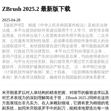
ZBrush 2025.2 最新版下载
2025-04-28
【版权声明】
根据《中华人民共和国著作权法》及相关法律
法规，本平台提供的软件资源仅限用于个人学习、研究等非商
业用途。任何单位或个人若需将本软件用于商业运营、二次开
发、公共服务等营利性场景，必须事先取得软件著作权人的合
法授权或许可。未经授权擅自进行商业使用，将可能面临民事
赔偿、行政处罚等法律责任。 本平台已尽到合理提示义务，
若用户违反上述规定产生的法律纠纷及后果，均由使用者自行
承担，与平台无任何关联。我们倡导用户通过官方渠道获取正
版软件，共同维护健康的知识产权生态。 注：本声明已依据
《计算机软件保护条例》第二十四条、《信息网络传播权保护
条例》第六条等法规制定，确保符合我国版权法律体系要求。
米开朗基罗以对人体结构的精准把握、对细节的极致追求以及
对艺术表现力的深刻理解闻名于世，ZBrush 2025.2同样在这些
方面展现出非凡实力。在人体雕刻领域，它拥有更为精细的笔
刷系统，如同米开朗基罗手中的刻刀，能精准地塑造出每一块