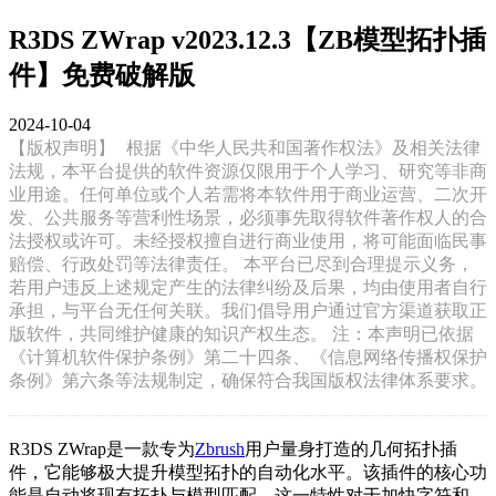
R3DS ZWrap v2023.12.3【ZB模型拓扑插
件】免费破解版
2024-10-04
【版权声明】
根据《中华人民共和国著作权法》及相关法律
法规，本平台提供的软件资源仅限用于个人学习、研究等非商
业用途。任何单位或个人若需将本软件用于商业运营、二次开
发、公共服务等营利性场景，必须事先取得软件著作权人的合
法授权或许可。未经授权擅自进行商业使用，将可能面临民事
赔偿、行政处罚等法律责任。 本平台已尽到合理提示义务，
若用户违反上述规定产生的法律纠纷及后果，均由使用者自行
承担，与平台无任何关联。我们倡导用户通过官方渠道获取正
版软件，共同维护健康的知识产权生态。 注：本声明已依据
《计算机软件保护条例》第二十四条、《信息网络传播权保护
条例》第六条等法规制定，确保符合我国版权法律体系要求。
R3DS ZWrap是一款专为
Zbrush
用户量身打造的几何拓扑插
件，它能够极大提升模型拓扑的自动化水平。该插件的核心功
能是自动将现有拓扑与模型匹配，这一特性对于加快字符和