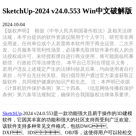
SketchUp-2024 v24.0.553 Win中文破解版
2024-10-04
【版权声明】
根据《中华人民共和国著作权法》及相关法律
法规，本平台提供的软件资源仅限用于个人学习、研究等非商
业用途。任何单位或个人若需将本软件用于商业运营、二次开
发、公共服务等营利性场景，必须事先取得软件著作权人的合
法授权或许可。未经授权擅自进行商业使用，将可能面临民事
赔偿、行政处罚等法律责任。 本平台已尽到合理提示义务，
若用户违反上述规定产生的法律纠纷及后果，均由使用者自行
承担，与平台无任何关联。我们倡导用户通过官方渠道获取正
版软件，共同维护健康的知识产权生态。 注：本声明已依据
《计算机软件保护条例》第二十四条、《信息网络传播权保护
条例》第六条等法规制定，确保符合我国版权法律体系要求。
SketchUp
-2024 v24.0.553是一款功能强大且易于操作的3D建模
软件，它因其丰富的功能和强大的社区支持而受到广泛欢迎。
该软件支持多种常见文件格式，包括DWG、
DXF、3DS、OBJ等，这使得用户可以轻松交