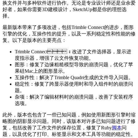
换文件并与多种软件进行协作。无论是专业设计师还是业余爱
好者，如果你需要3D建模设计，SketchUp都是你的理想选
择。
最新版本带来了多项改进，包括Trimble Connect的进步，图形
引擎的优化，互操作性的提升，以及一系列稳定性和性能的修
复。以下是版本的主要亮点：
Trimble Connect：改进了文件选择器，显示进
度指示器，增强了云文件恢复功能。
图形：修复了边缘粗糙模型导致的崩溃问题，优化了苹
果硅Mac上的图形显示。
互操作性：解决了Trimble Quadri生成的文件导入问题。
稳定性：修复了跨显示器使用时和导入组件时的崩溃问
题。
杂项：解决了编辑材料时的崩溃问题，改善了安装程序
选项。
此外，版本也包含了一些已知问题，例如使用新图形引擎时缩
略图的阴影显示问题。同时，该版本对许多已知问题进行了修
复，包括改善了工作文件的保存位置，修复了Ruby
脚本
问
题，以及优化了打印、标签显示和文本工具等功能的稳定性。