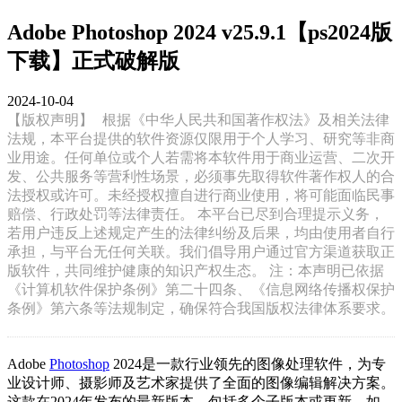
Adobe Photoshop 2024 v25.9.1【ps2024版
下载】正式破解版
2024-10-04
【版权声明】
根据《中华人民共和国著作权法》及相关法律
法规，本平台提供的软件资源仅限用于个人学习、研究等非商
业用途。任何单位或个人若需将本软件用于商业运营、二次开
发、公共服务等营利性场景，必须事先取得软件著作权人的合
法授权或许可。未经授权擅自进行商业使用，将可能面临民事
赔偿、行政处罚等法律责任。 本平台已尽到合理提示义务，
若用户违反上述规定产生的法律纠纷及后果，均由使用者自行
承担，与平台无任何关联。我们倡导用户通过官方渠道获取正
版软件，共同维护健康的知识产权生态。 注：本声明已依据
《计算机软件保护条例》第二十四条、《信息网络传播权保护
条例》第六条等法规制定，确保符合我国版权法律体系要求。
Adobe
Photoshop
2024是一款行业领先的图像处理软件，为专
业设计师、摄影师及艺术家提供了全面的图像编辑解决方案。
这款在2024年发布的最新版本，包括多个子版本或更新，如