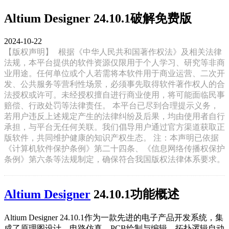
Altium Designer 24.10.1破解免费版
2024-10-22
【版权声明】
根据《中华人民共和国著作权法》及相关法律
法规，本平台提供的软件资源仅限用于个人学习、研究等非商
业用途。任何单位或个人若需将本软件用于商业运营、二次开
发、公共服务等营利性场景，必须事先取得软件著作权人的合
法授权或许可。未经授权擅自进行商业使用，将可能面临民事
赔偿、行政处罚等法律责任。 本平台已尽到合理提示义务，
若用户违反上述规定产生的法律纠纷及后果，均由使用者自行
承担，与平台无任何关联。我们倡导用户通过官方渠道获取正
版软件，共同维护健康的知识产权生态。 注：本声明已依据
《计算机软件保护条例》第二十四条、《信息网络传播权保护
条例》第六条等法规制定，确保符合我国版权法律体系要求。
Altium Designer
24.10.1功能概述
Altium Designer 24.10.1作为一款先进的电子产品开发系统，集
成了原理图设计、电路仿真、PCB绘制与编辑、拓扑逻辑自动