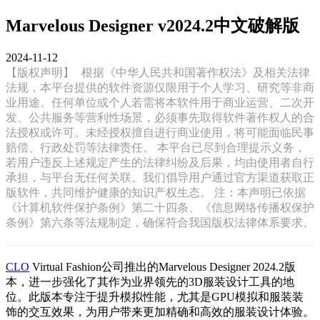
Marvelous Designer v2024.2中文破解版
2024-11-12
【版权声明】
根据《中华人民共和国著作权法》及相关法律
法规，本平台提供的软件资源仅限用于个人学习、研究等非商
业用途。任何单位或个人若需将本软件用于商业运营、二次开
发、公共服务等营利性场景，必须事先取得软件著作权人的合
法授权或许可。未经授权擅自进行商业使用，将可能面临民事
赔偿、行政处罚等法律责任。 本平台已尽到合理提示义务，
若用户违反上述规定产生的法律纠纷及后果，均由使用者自行
承担，与平台无任何关联。我们倡导用户通过官方渠道获取正
版软件，共同维护健康的知识产权生态。 注：本声明已依据
《计算机软件保护条例》第二十四条、《信息网络传播权保护
条例》第六条等法规制定，确保符合我国版权法律体系要求。
CLO
Virtual Fashion公司推出的Marvelous Designer 2024.2版
本，进一步强化了其作为业界领先的3D服装设计工具的地
位。此版本专注于提升模拟性能，尤其是GPU模拟和服装装
饰的交互效果，为用户带来更加精确和高效的服装设计体验。