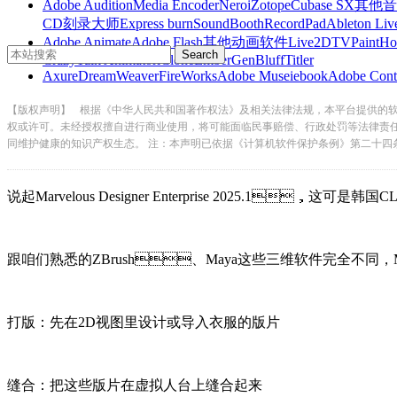
Adobe Audition
Media Encoder
Nero
iZotope
Cubase SX
其他音
CD刻录大师
Express burn
SoundBooth
RecordPad
Ableton Liv
Adobe Animate
Adobe Flash
其他动画软件
Live2D
TVPaint
Ho
CrazyTalk Animator
iClone
EmberGen
BluffTitler
Axure
DreamWeaver
FireWorks
Adobe Muse
iebook
Adobe Cont
【版权声明】
根据《中华人民共和国著作权法》及相关法律法规，本平台提供的
权或许可。未经授权擅自进行商业使用，将可能面临民事赔偿、行政处罚等法律责
同维护健康的知识产权生态。 注：本声明已依据《计算机软件保护条例》第二十四
说起Marvelous Designer Enterprise 2025.1
跟咱们熟悉的ZBrush、Maya这些三维软件完全不同，Marv
打版：先在2D视图里设计或导入衣服的版片
缝合：把这些版片在虚拟人台上缝合起来