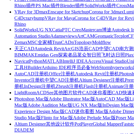
Rhino插件
PS Mac插件
Blender插件
SolidWorks插件
CrossMa
VRay for 3Dmax
Enscape for Sketchup
Corona for 3dmax
Lumi
C4D
crazybump
VRay for Maya
Corona for C4D
VRay for Revi
Rhino
SolidWorks
UG NX
Catia
PTC Creo
Mastercam
博途
Autodesk I
Automation Studio
Adams
eviews
ArtCAM
Geomagic
Tecplot
C
Zemax
MSC全家桶
TrunCAD
nTopology
Moldflow
天正CAD
Autodesk Revit
ArcGIS
浩辰CAD
中望CAD
南方测绘
BIMMAKE
midas Gen
探索者
品茗
众智日照
飞时达日照
Plax
Navicat
Python
MATLAB
IntelliJ IDEA
Access
Visual Studio
Uni
工具
HBuilder
Arduino IDE
程序员必备
WebStorm
hyperworks
AutoCAD注册机
Office注册机
Autodesk Revit注册机
Photo
Inventor注册机
中望CAD注册机
Altium Designer注册机
Pre
册机
InDesign注册机
Zbrush注册机
Flash注册机
Animate注
LightRoom
ACDSee
其他图片软件
CAD迷你看图
CAD快速
Photoshop Mac版
Adobe Illustrator Mac版
AutoCAD Mac版
L
Mac版
Adobe Audition Mac版
UG NX Mac版
InDesign Mac版
Experience Design Mac版
CAD迷你看图 Mac版
Adobe Dime
Studio Mac版
Flinto for Mac版
Adobe Prelude Mac版
Poser M
Altium Designer
其他设计软件
PotPlayer
Global Mapper
Fastst
DIADEM