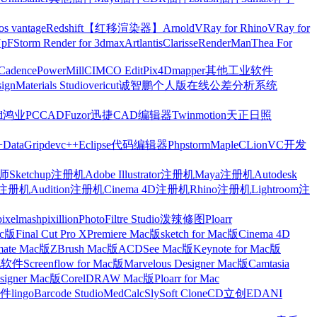
os vantage
Redshift【红移渲染器】
Arnold
VRay for Rhino
VRay for
Up
FStorm Render for 3dmax
Artlantis
Clarisse
RenderMan
Thea For
Cadence
PowerMill
CIMCO Edit
Pix4Dmapper
其他工业软件
ign
Materials Studio
vericut
诚智鹏个人版在线公差分析系统
d
鸿业
PCCAD
Fuzor
迅捷CAD编辑器
Twinmotion
天正日照
+
DataGrip
devc++
Eclipse
代码编辑器
Phpstorm
Maple
CLion
VC开发
Sketchup注册机
Adobe Illustrator注册机
Maya注册机
Autodesk
cts注册机
Audition注册机
Cinema 4D注册机
Rhino注册机
Lightroom注
pixelmash
pixillion
PhotoFiltre Studio
泼辣修图Ploarr
Mac版
Final Cut Pro X
Premiere Mac版
sketch for Mac版
Cinema 4D
mate Mac版
ZBrush Mac版
ACDSee Mac版
Keynote for Mac版
他软件
Screenflow for Mac版
Marvelous Designer Mac版
Camtasia
esigner Mac版
CorelDRAW Mac版
Ploarr for Mac
件
lingo
Barcode Studio
MedCalc
SlySoft CloneCD
立创EDA
NI