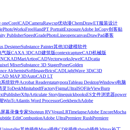
e one
CorelCAD
CameraRaw
csp优动漫
ChemDraw
ET服装设计
le
PhotoWorks
FreeHand
PT Portrait
Exposure
Adobe InCopy
创客贴
nity Publisher
SpeedGrade
PhotoLine
opencanvas
DrawPad
摹客
us Designer
Substance Painter
其他3D建模软件
电气版
CAXA 3D
CAD建筑版
contextcapture
CAD机械版
CNCKAD
Mari
ArtiosCAD
Vectorworks
JewelCAD
catia
uixel Mixer
Substance 3D Stager
Poser
Golden
ance Alchemist
SoftImage
BricsCAD
LightWave 3D
iC3D
CAD MAP 3D
AutoCAD LT
他系统软件
Acrobat Reader
stata
typora
Tableau Desktop
Windows电脑
精灵
ToDesk
Minitab
pdfFactory
Figma
UltraISO
FileView
Burp
xt
Publisher
Xftp
Articulate Storyline
quickbooks
ES文件浏览器
power
湖
WinTc
Atlantis Word Processor
Geekbench
Adobe
s
屏幕录像专家
Shotgun RV
Vegas
LRTimelapse
Adobe Encore
Mocha
ubtitle Edit
Combustion
Adobe Ultra
Premiere Rush
Premiere
Uninstaller
其他插件
Maya插件
CDR插件
zbrush插件
3dmax补丁