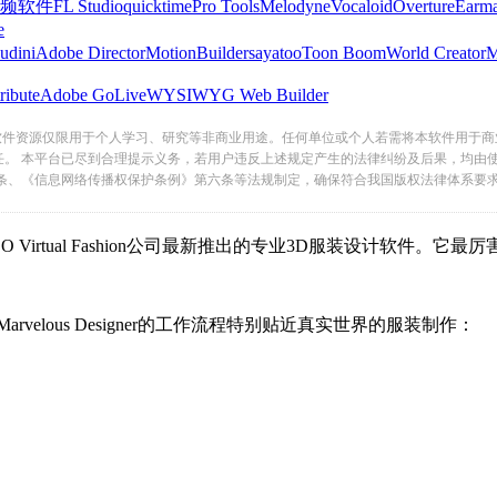
频软件
FL Studio
quicktime
Pro Tools
Melodyne
Vocaloid
Overture
Earma
e
udini
Adobe Director
MotionBuilder
sayatoo
Toon Boom
World Creator
ribute
Adobe GoLive
WYSIWYG Web Builder
软件资源仅限用于个人学习、研究等非商业用途。任何单位或个人若需将本软件用于商
任。 本平台已尽到合理提示义务，若用户违反上述规定产生的法律纠纷及后果，均由
条、《信息网络传播权保护条例》第六条等法规制定，确保符合我国版权法律体系要
，这可是韩国CLO Virtual Fashion公司最新推出的专业3D服装设计软件
elous Designer的工作流程特别贴近真实世界的服装制作：