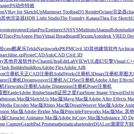
nager
PS动作特效
on
VRay for SketchUp
Marmoset Toolbag
D5 Render
Octane渲染器
cha
t
其他渲染器
HDR Light Studio
The Foundry Katana
Thea For Sketch
nventor
proteus
Eplan
Pro/Engineer
ANSYS
Multisim
Abaqus
Robotstudio
FD
TracePro
Aspen Plus
Virtual Breadboard
Flexsim
Autodesk VRED Des
cass
酷家乐
Tekla
Navisworks
PKPM
Civil 3D
其他建筑软件
Archica
is
archline.xp
ProgeCAD
AutoCAD Civil 3D
ty
其他开发软件
PyCharm
UltraEdit
LabVIEW
UE虚幻引擎
Visual C+
Flash Builder
buildbox
Adobe Flex
Adobe AIR
shop注册机
天正CAD注册机
SolidWorks注册机
3Dmax注册机
草图大师
miere注册机
Dreamweaver注册机
ACDSee注册机
Adobe After Effe
册机
Fireworks注册机
Adobe Dimension注册机
Poser注册机
看图
Eagle
Adobe Bridge
SnagIt
证照之星
FastStone Image Viewer
DxO
ightroom Mac版
SketchUp Mac版
Maya Mac版
Adobe After Effects 
Media Encoder Mac版
Rhino Mac版
DreamWeaver Mac版
Adobe Ani
nsion Mac版
Adobe Bridge Mac版
Principle
Fireworks Mac版
Mac 其
ac版
Character Animator Mac版
Adobe InCopy Mac版
Substance 3D D
one Capture
GraphPad Prism
mathematica
bartender
DIALux
溜溜官方软