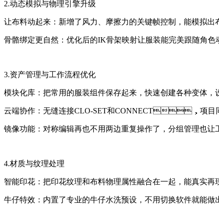
2.动态模拟与物理引擎升级
让布料动起来：新增了风力、摩擦力的关键帧控制，能
骨骼绑定更自然：优化后的IK骨架映射让服装能完美跟随角
3.资产管理与工作流程优化
模块化库：把常用的服装组件保存起来，快速创建各种变体
云端协作：无缝连接CLO-SET和CONNECT，
镜像功能：对称编辑再也不用两边重复操作了，分组管理也
4.材质与纹理处理
智能印花：把印花纹理和布料物理属性融合在一起，能
牛仔特效：内置了专业的牛仔水洗预设，不用切换软件就能做