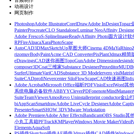
音频制作
动画设计
网页制作
Photoshop
Adobe Illustrator
CorelDraw
Adobe InDesign
Topa
Painter
Procreate
CLO Standalone
Luminar Neo
Affinity Designe
Adobe Fresco
S-Spline
ImageReady
Affinity Photo
圆方设计软
RP
FireAlpaca
Xara
PhotoScape
AutoCAD
3DMax
SketchUp草图大师
Cinema 4D
MaYa
Rhino
rizomuv
BodyPaint
Acme CAD Converter
PixPlant
3dmax精简
eDrawings
CAD迷你画图
TopoGun
Adobe Dimension
designdo
composer
3DCoat
三维家
Substance Designer
Pmxeditor
MUDB
Surfer
Ultimate
VariCAD
Substance 3D Modeler
vero visi
Matrix
Suite
CADprofi
Nevercenter Silo
FlowScape
CAD快速画图
Inf
Adobe Acrobat
Microsoft Office
福昕PDF
Visio
Excel
Word
其他
系统
电脑必备软件
ABBYY
CleverPDF
onenote
MindManager
Suite
TeamViewer
Amos
Revo Uninstaller
print conductor
金山
bi
AppScan
Smartdraw
Adobe LiveCycle Designer
Adobe Captiv
Presenter
SmartSHOW 3D
VMware Workstation
Adobe Premiere
Adobe After Effects
Bandicam
OBS Studio
其
小丸工具箱
PFTrack
KMPlayer
Windows Movie Maker
VideoP
Elements
AquaSoft
PS插件
Sketchup插件
AE插件
3dmax插件
CAD插件
Windo