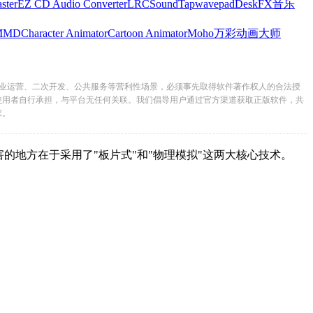
ster
EZ CD Audio Converter
LRC
SoundTap
wavepad
DeskFX
音乐
MMD
Character Animator
Cartoon Animator
Moho
万彩动画大师
业运营、二次开发、公共服务等营利性场景，必须事先取得软件著作权人的合法授
使用者自行承担，与平台无任何关联。我们倡导用户通过官方渠道获取正版软件，共
求。
。它最厉害的地方在于采用了"板片式"和"物理模拟"这两大核心技术。