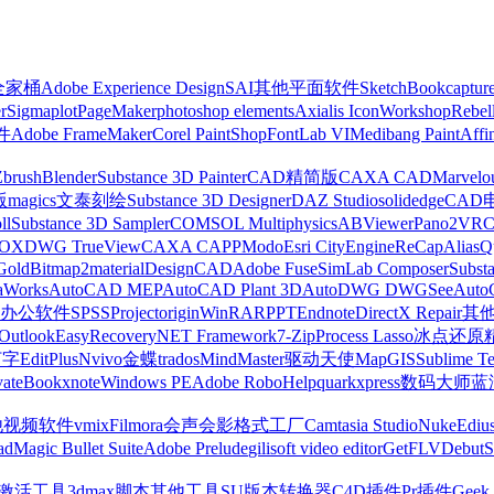
z全家桶
Adobe Experience Design
SAI
其他平面软件
SketchBook
captur
r
Sigmaplot
PageMaker
photoshop elements
Axialis IconWorkshop
Rebel
件
Adobe FrameMaker
Corel PaintShop
FontLab VI
Medibang Paint
Affi
Zbrush
Blender
Substance 3D Painter
CAD精简版
CAXA CAD
Marvelo
版
magics
文泰刻绘
Substance 3D Designer
DAZ Studio
solidedge
CAD
ll
Substance 3D Sampler
COMSOL Multiphysics
ABViewer
Pano2VR
OX
DWG TrueView
CAXA CAPP
Modo
Esri CityEngine
ReCap
Alias
Q
Gold
Bitmap2material
DesignCAD
Adobe Fuse
SimLab Composer
Subst
raWorks
AutoCAD MEP
AutoCAD Plant 3D
AutoDWG DWGSee
Auto
办公软件
SPSS
Project
origin
WinRAR
PPT
Endnote
DirectX Repair
其
Outlook
EasyRecovery
NET Framework
7-Zip
Process Lasso
冰点还原
打字
EditPlus
Nvivo
金蝶
trados
MindMaster
驱动天使
MapGIS
Sublime Te
ate
Bookxnote
Windows PE
Adobe RoboHelp
quarkxpress
数码大师
蓝
他视频软件
vmix
Filmora
会声会影
格式工厂
Camtasia Studio
Nuke
Ediu
ad
Magic Bullet Suite
Adobe Prelude
gilisoft video editor
GetFLV
Debut
S
ws激活工具
3dmax脚本
其他工具
SU版本转换器
C4D插件
Pr插件
Geek 