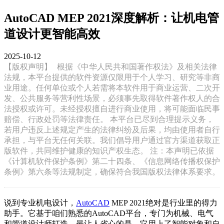
AutoCAD MEP 2021深度解析：让机电管
道设计更智能高效
2025-10-12
【版权声明】
根据《中华人民共和国著作权法》及相关法律
法规，本平台提供的软件资源仅限用于个人学习、研究等非商
业用途。任何单位或个人若需将本软件用于商业运营、二次开
发、公共服务等营利性场景，必须事先取得软件著作权人的合
法授权或许可。未经授权擅自进行商业使用，将可能面临民事
赔偿、行政处罚等法律责任。 本平台已尽到合理提示义务，
若用户违反上述规定产生的法律纠纷及后果，均由使用者自行
承担，与平台无任何关联。我们倡导用户通过官方渠道获取正
版软件，共同维护健康的知识产权生态。 注：本声明已依据
《计算机软件保护条例》第二十四条、《信息网络传播权保护
条例》第六条等法规制定，确保符合我国版权法律体系要求。
说到专业机电设计，
AutoCAD
MEP 2021绝对是行业里的得力
助手。它基于咱们熟悉的AutoCAD平台，专门为机械、电气
和管道设计师打造。最让人省心的是，它用上了智能对象和自