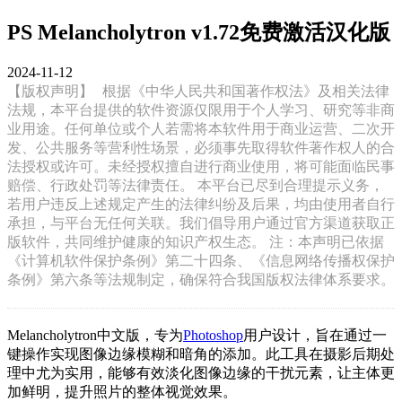
PS Melancholytron v1.72免费激活汉化版
2024-11-12
【版权声明】
根据《中华人民共和国著作权法》及相关法律
法规，本平台提供的软件资源仅限用于个人学习、研究等非商
业用途。任何单位或个人若需将本软件用于商业运营、二次开
发、公共服务等营利性场景，必须事先取得软件著作权人的合
法授权或许可。未经授权擅自进行商业使用，将可能面临民事
赔偿、行政处罚等法律责任。 本平台已尽到合理提示义务，
若用户违反上述规定产生的法律纠纷及后果，均由使用者自行
承担，与平台无任何关联。我们倡导用户通过官方渠道获取正
版软件，共同维护健康的知识产权生态。 注：本声明已依据
《计算机软件保护条例》第二十四条、《信息网络传播权保护
条例》第六条等法规制定，确保符合我国版权法律体系要求。
Melancholytron中文版，专为
Photoshop
用户设计，旨在通过一
键操作实现图像边缘模糊和暗角的添加。此工具在摄影后期处
理中尤为实用，能够有效淡化图像边缘的干扰元素，让主体更
加鲜明，提升照片的整体视觉效果。