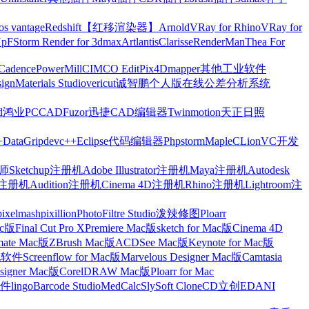
os vantage
Redshift【红移渲染器】
Arnold
VRay for Rhino
VRay for
Up
FStorm Render for 3dmax
Artlantis
Clarisse
RenderMan
Thea For
Cadence
PowerMill
CIMCO Edit
Pix4Dmapper
其他工业软件
ign
Materials Studio
vericut
诚智鹏个人版在线公差分析系统
d
鸿业
PCCAD
Fuzor
迅捷CAD编辑器
Twinmotion
天正日照
+
DataGrip
devc++
Eclipse
代码编辑器
Phpstorm
Maple
CLion
VC开发
Sketchup注册机
Adobe Illustrator注册机
Maya注册机
Autodesk
cts注册机
Audition注册机
Cinema 4D注册机
Rhino注册机
Lightroom注
pixelmash
pixillion
PhotoFiltre Studio
泼辣修图Ploarr
Mac版
Final Cut Pro X
Premiere Mac版
sketch for Mac版
Cinema 4D
mate Mac版
ZBrush Mac版
ACDSee Mac版
Keynote for Mac版
他软件
Screenflow for Mac版
Marvelous Designer Mac版
Camtasia
esigner Mac版
CorelDRAW Mac版
Ploarr for Mac
件
lingo
Barcode Studio
MedCalc
SlySoft CloneCD
立创EDA
NI