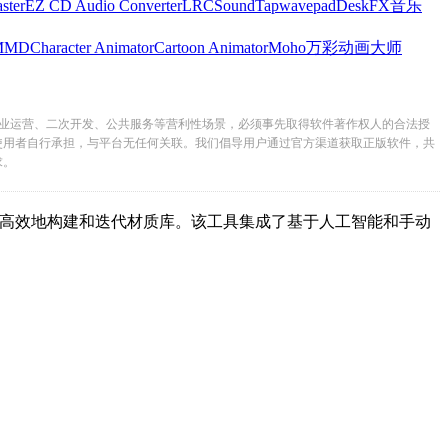
ster
EZ CD Audio Converter
LRC
SoundTap
wavepad
DeskFX
音乐
MMD
Character Animator
Cartoon Animator
Moho
万彩动画大师
业运营、二次开发、公共服务等营利性场景，必须事先取得软件著作权人的合法授
使用者自行承担，与平台无任何关联。我们倡导用户通过官方渠道获取正版软件，共
求。
高效地构建和迭代材质库。该工具集成了基于人工智能和手动