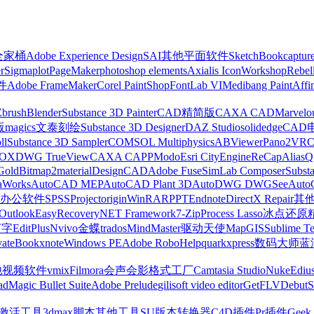
z全家桶
Adobe Experience Design
SAI
其他平面软件
SketchBook
captur
r
Sigmaplot
PageMaker
photoshop elements
Axialis IconWorkshop
Rebel
件
Adobe FrameMaker
Corel PaintShop
FontLab VI
Medibang Paint
Affi
Zbrush
Blender
Substance 3D Painter
CAD精简版
CAXA CAD
Marvelo
版
magics
文泰刻绘
Substance 3D Designer
DAZ Studio
solidedge
CAD
ll
Substance 3D Sampler
COMSOL Multiphysics
ABViewer
Pano2VR
OX
DWG TrueView
CAXA CAPP
Modo
Esri CityEngine
ReCap
Alias
Q
Gold
Bitmap2material
DesignCAD
Adobe Fuse
SimLab Composer
Subst
raWorks
AutoCAD MEP
AutoCAD Plant 3D
AutoDWG DWGSee
Auto
办公软件
SPSS
Project
origin
WinRAR
PPT
Endnote
DirectX Repair
其
Outlook
EasyRecovery
NET Framework
7-Zip
Process Lasso
冰点还原
打字
EditPlus
Nvivo
金蝶
trados
MindMaster
驱动天使
MapGIS
Sublime Te
ate
Bookxnote
Windows PE
Adobe RoboHelp
quarkxpress
数码大师
蓝
他视频软件
vmix
Filmora
会声会影
格式工厂
Camtasia Studio
Nuke
Ediu
ad
Magic Bullet Suite
Adobe Prelude
gilisoft video editor
GetFLV
Debut
S
ws激活工具
3dmax脚本
其他工具
SU版本转换器
C4D插件
Pr插件
Geek 