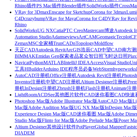
Rhino插件
PS Mac插件
Blender插件
SolidWorks插件
CrossMa
VRay for 3Dmax
Enscape for Sketchup
Corona for 3dmax
Lumi
C4D
crazybump
VRay for Maya
Corona for C4D
VRay for Revi
Rhino
SolidWorks
UG NX
Catia
PTC Creo
Mastercam
博途
Autodesk I
Automation Studio
Adams
eviews
ArtCAM
Geomagic
Tecplot
C
Zemax
MSC全家桶
TrunCAD
nTopology
Moldflow
天正CAD
Autodesk Revit
ArcGIS
浩辰CAD
中望CAD
南方测绘
BIMMAKE
midas Gen
探索者
品茗
众智日照
飞时达日照
Plax
Navicat
Python
MATLAB
IntelliJ IDEA
Access
Visual Studio
Uni
工具
HBuilder
Arduino IDE
程序员必备
WebStorm
hyperworks
AutoCAD注册机
Office注册机
Autodesk Revit注册机
Photo
Inventor注册机
中望CAD注册机
Altium Designer注册机
Pre
册机
InDesign注册机
Zbrush注册机
Flash注册机
Animate注
LightRoom
ACDSee
其他图片软件
CAD迷你看图
CAD快速
Photoshop Mac版
Adobe Illustrator Mac版
AutoCAD Mac版
L
Mac版
Adobe Audition Mac版
UG NX Mac版
InDesign Mac版
Experience Design Mac版
CAD迷你看图 Mac版
Adobe Dime
Studio Mac版
Flinto for Mac版
Adobe Prelude Mac版
Poser M
Altium Designer
其他设计软件
PotPlayer
Global Mapper
Fastst
DIADEM