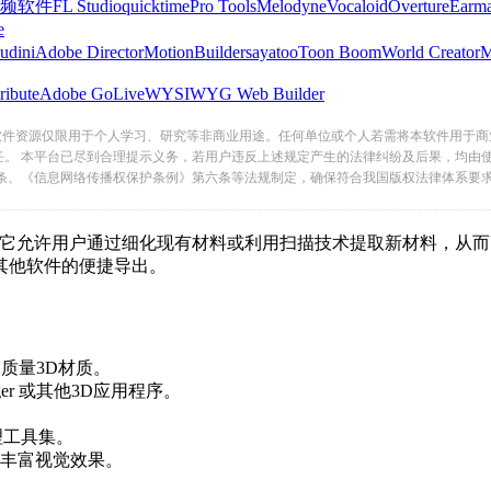
频软件
FL Studio
quicktime
Pro Tools
Melodyne
Vocaloid
Overture
Earma
e
udini
Adobe Director
MotionBuilder
sayatoo
Toon Boom
World Creator
ribute
Adobe GoLive
WYSIWYG Web Builder
软件资源仅限用于个人学习、研究等非商业用途。任何单位或个人若需将本软件用于商
任。 本平台已尽到合理提示义务，若用户违反上述规定产生的法律纠纷及后果，均由
条、《信息网络传播权保护条例》第六条等法规制定，确保符合我国版权法律体系要
，它允许用户通过细化现有材料或利用扫描技术提取新材料，从而
他软件的便捷导出。
D材质。
er 或其他3D应用程序。
具集。
丰富视觉效果。