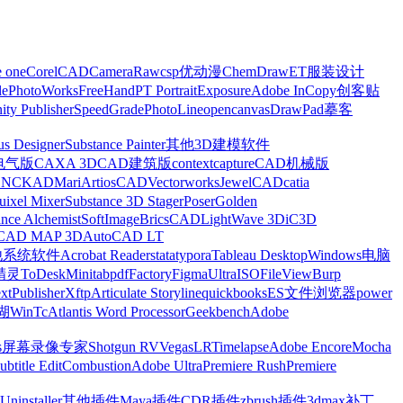
e one
CorelCAD
CameraRaw
csp优动漫
ChemDraw
ET服装设计
le
PhotoWorks
FreeHand
PT Portrait
Exposure
Adobe InCopy
创客贴
nity Publisher
SpeedGrade
PhotoLine
opencanvas
DrawPad
摹客
us Designer
Substance Painter
其他3D建模软件
电气版
CAXA 3D
CAD建筑版
contextcapture
CAD机械版
CNCKAD
Mari
ArtiosCAD
Vectorworks
JewelCAD
catia
uixel Mixer
Substance 3D Stager
Poser
Golden
ance Alchemist
SoftImage
BricsCAD
LightWave 3D
iC3D
CAD MAP 3D
AutoCAD LT
他系统软件
Acrobat Reader
stata
typora
Tableau Desktop
Windows电脑
精灵
ToDesk
Minitab
pdfFactory
Figma
UltraISO
FileView
Burp
xt
Publisher
Xftp
Articulate Storyline
quickbooks
ES文件浏览器
power
湖
WinTc
Atlantis Word Processor
Geekbench
Adobe
s
屏幕录像专家
Shotgun RV
Vegas
LRTimelapse
Adobe Encore
Mocha
ubtitle Edit
Combustion
Adobe Ultra
Premiere Rush
Premiere
Uninstaller
其他插件
Maya插件
CDR插件
zbrush插件
3dmax补丁