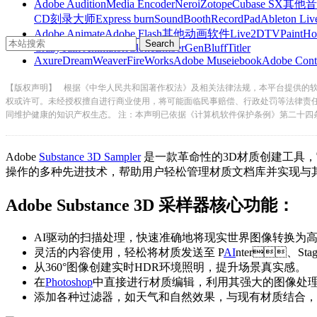
Adobe Audition
Media Encoder
Nero
iZotope
Cubase SX
其他音
CD刻录大师
Express burn
SoundBooth
RecordPad
Ableton Liv
Adobe Animate
Adobe Flash
其他动画软件
Live2D
TVPaint
Ho
CrazyTalk Animator
iClone
EmberGen
BluffTitler
Axure
DreamWeaver
FireWorks
Adobe Muse
iebook
Adobe Cont
【版权声明】
根据《中华人民共和国著作权法》及相关法律法规，本平台提供的
权或许可。未经授权擅自进行商业使用，将可能面临民事赔偿、行政处罚等法律责
同维护健康的知识产权生态。 注：本声明已依据《计算机软件保护条例》第二十四
Adobe
Substance 3D Sampler
是一款革命性的3D材质创建工具
操作的多种先进技术，帮助用户轻松管理材质文档库并实现与其
Adobe Substance 3D 采样器核心功能：
AI驱动的扫描处理，快速准确地将现实世界图像转换为高质量3
灵活的内容使用，轻松将材质发送至 P
AI
nter、Stag
从360°图像创建实时HDR环境照明，提升场景真实感。
在
Photoshop
中直接进行材质编辑，利用其强大的图像处理工
添加各种过滤器，如天气和自然效果，与现有材质结合，