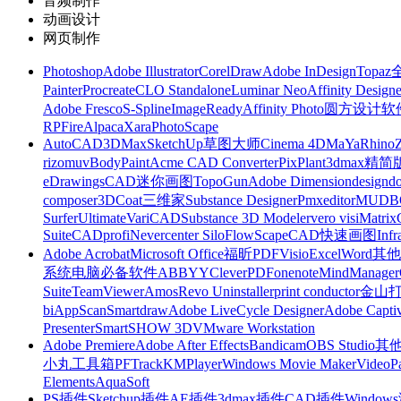
音频制作
动画设计
网页制作
Photoshop
Adobe Illustrator
CorelDraw
Adobe InDesign
Topa
Painter
Procreate
CLO Standalone
Luminar Neo
Affinity Designe
Adobe Fresco
S-Spline
ImageReady
Affinity Photo
圆方设计软
RP
FireAlpaca
Xara
PhotoScape
AutoCAD
3DMax
SketchUp草图大师
Cinema 4D
MaYa
Rhino
rizomuv
BodyPaint
Acme CAD Converter
PixPlant
3dmax精简
eDrawings
CAD迷你画图
TopoGun
Adobe Dimension
designdo
composer
3DCoat
三维家
Substance Designer
Pmxeditor
MUDB
Surfer
Ultimate
VariCAD
Substance 3D Modeler
vero visi
Matrix
Suite
CADprofi
Nevercenter Silo
FlowScape
CAD快速画图
Inf
Adobe Acrobat
Microsoft Office
福昕PDF
Visio
Excel
Word
其他
系统
电脑必备软件
ABBYY
CleverPDF
onenote
MindManager
Suite
TeamViewer
Amos
Revo Uninstaller
print conductor
金山
bi
AppScan
Smartdraw
Adobe LiveCycle Designer
Adobe Captiv
Presenter
SmartSHOW 3D
VMware Workstation
Adobe Premiere
Adobe After Effects
Bandicam
OBS Studio
其
小丸工具箱
PFTrack
KMPlayer
Windows Movie Maker
VideoP
Elements
AquaSoft
PS插件
Sketchup插件
AE插件
3dmax插件
CAD插件
Windo