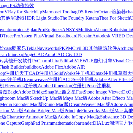
nager
PS动作特效
on
VRay for SketchUp
Marmoset Toolbag
D5 Render
Octane渲染器
cha
t
其他渲染器
HDR Light Studio
The Foundry Katana
Thea For Sketch
nventor
proteus
Eplan
Pro/Engineer
ANSYS
Multisim
Abaqus
Robotstudio
FD
TracePro
Aspen Plus
Virtual Breadboard
Flexsim
Autodesk VRED Des
cass
酷家乐
Tekla
Navisworks
PKPM
Civil 3D
其他建筑软件
Archica
is
archline.xp
ProgeCAD
AutoCAD Civil 3D
ty
其他开发软件
PyCharm
UltraEdit
LabVIEW
UE虚幻引擎
Visual C+
Flash Builder
buildbox
Adobe Flex
Adobe AIR
shop注册机
天正CAD注册机
SolidWorks注册机
3Dmax注册机
草图大师
miere注册机
Dreamweaver注册机
ACDSee注册机
Adobe After Effe
册机
Fireworks注册机
Adobe Dimension注册机
Poser注册机
看图
Eagle
Adobe Bridge
SnagIt
证照之星
FastStone Image Viewer
DxO
ightroom Mac版
SketchUp Mac版
Maya Mac版
Adobe After Effects 
Media Encoder Mac版
Rhino Mac版
DreamWeaver Mac版
Adobe Ani
nsion Mac版
Adobe Bridge Mac版
Principle
Fireworks Mac版
Mac 其
ac版
Character Animator Mac版
Adobe InCopy Mac版
Substance 3D D
one Capture
GraphPad Prism
mathematica
bartender
DIALux
溜溜官方软