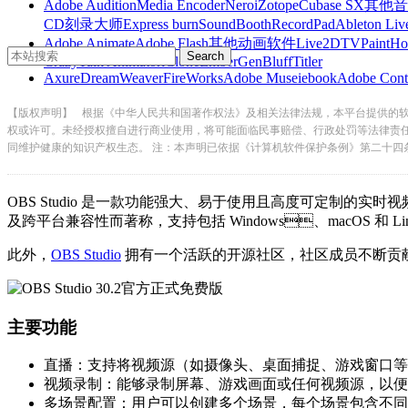
Adobe Audition
Media Encoder
Nero
iZotope
Cubase SX
其他音
CD刻录大师
Express burn
SoundBooth
RecordPad
Ableton Liv
Adobe Animate
Adobe Flash
其他动画软件
Live2D
TVPaint
Ho
CrazyTalk Animator
iClone
EmberGen
BluffTitler
Axure
DreamWeaver
FireWorks
Adobe Muse
iebook
Adobe Cont
【版权声明】
根据《中华人民共和国著作权法》及相关法律法规，本平台提供的
权或许可。未经授权擅自进行商业使用，将可能面临民事赔偿、行政处罚等法律责
同维护健康的知识产权生态。 注：本声明已依据《计算机软件保护条例》第二十四
OBS Studio 是一款功能强大、易于使用且高度可定制的实时视频
及跨平台兼容性而著称，支持包括 Windows、macOS 和 Li
此外，
OBS Studio
拥有一个活跃的开源社区，社区成员不断贡献新
主要功能
直播：支持将视频源（如摄像头、桌面捕捉、游戏窗口等）
视频录制：能够录制屏幕、游戏画面或任何视频源，以便
多场景配置：用户可以创建多个场景，每个场景包含不同的