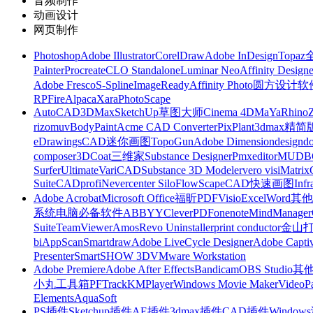
音频制作
动画设计
网页制作
Photoshop
Adobe Illustrator
CorelDraw
Adobe InDesign
Topa
Painter
Procreate
CLO Standalone
Luminar Neo
Affinity Designe
Adobe Fresco
S-Spline
ImageReady
Affinity Photo
圆方设计软
RP
FireAlpaca
Xara
PhotoScape
AutoCAD
3DMax
SketchUp草图大师
Cinema 4D
MaYa
Rhino
rizomuv
BodyPaint
Acme CAD Converter
PixPlant
3dmax精简
eDrawings
CAD迷你画图
TopoGun
Adobe Dimension
designdo
composer
3DCoat
三维家
Substance Designer
Pmxeditor
MUDB
Surfer
Ultimate
VariCAD
Substance 3D Modeler
vero visi
Matrix
Suite
CADprofi
Nevercenter Silo
FlowScape
CAD快速画图
Inf
Adobe Acrobat
Microsoft Office
福昕PDF
Visio
Excel
Word
其他
系统
电脑必备软件
ABBYY
CleverPDF
onenote
MindManager
Suite
TeamViewer
Amos
Revo Uninstaller
print conductor
金山
bi
AppScan
Smartdraw
Adobe LiveCycle Designer
Adobe Captiv
Presenter
SmartSHOW 3D
VMware Workstation
Adobe Premiere
Adobe After Effects
Bandicam
OBS Studio
其
小丸工具箱
PFTrack
KMPlayer
Windows Movie Maker
VideoP
Elements
AquaSoft
PS插件
Sketchup插件
AE插件
3dmax插件
CAD插件
Windo