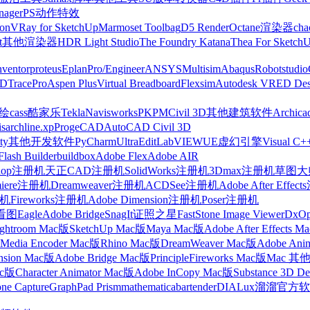
nager
PS动作特效
on
VRay for SketchUp
Marmoset Toolbag
D5 Render
Octane渲染器
cha
t
其他渲染器
HDR Light Studio
The Foundry Katana
Thea For Sketch
nventor
proteus
Eplan
Pro/Engineer
ANSYS
Multisim
Abaqus
Robotstudio
FD
TracePro
Aspen Plus
Virtual Breadboard
Flexsim
Autodesk VRED Des
cass
酷家乐
Tekla
Navisworks
PKPM
Civil 3D
其他建筑软件
Archica
is
archline.xp
ProgeCAD
AutoCAD Civil 3D
ty
其他开发软件
PyCharm
UltraEdit
LabVIEW
UE虚幻引擎
Visual C+
Flash Builder
buildbox
Adobe Flex
Adobe AIR
shop注册机
天正CAD注册机
SolidWorks注册机
3Dmax注册机
草图大师
miere注册机
Dreamweaver注册机
ACDSee注册机
Adobe After Effe
册机
Fireworks注册机
Adobe Dimension注册机
Poser注册机
看图
Eagle
Adobe Bridge
SnagIt
证照之星
FastStone Image Viewer
DxO
ightroom Mac版
SketchUp Mac版
Maya Mac版
Adobe After Effects 
Media Encoder Mac版
Rhino Mac版
DreamWeaver Mac版
Adobe Ani
nsion Mac版
Adobe Bridge Mac版
Principle
Fireworks Mac版
Mac 其
ac版
Character Animator Mac版
Adobe InCopy Mac版
Substance 3D D
one Capture
GraphPad Prism
mathematica
bartender
DIALux
溜溜官方软