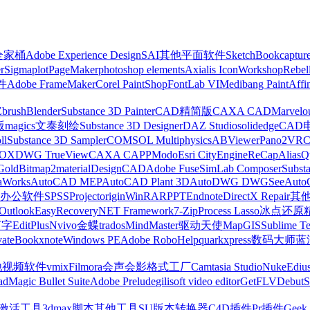
z全家桶
Adobe Experience Design
SAI
其他平面软件
SketchBook
captur
r
Sigmaplot
PageMaker
photoshop elements
Axialis IconWorkshop
Rebel
件
Adobe FrameMaker
Corel PaintShop
FontLab VI
Medibang Paint
Affi
Zbrush
Blender
Substance 3D Painter
CAD精简版
CAXA CAD
Marvelo
版
magics
文泰刻绘
Substance 3D Designer
DAZ Studio
solidedge
CAD
ll
Substance 3D Sampler
COMSOL Multiphysics
ABViewer
Pano2VR
OX
DWG TrueView
CAXA CAPP
Modo
Esri CityEngine
ReCap
Alias
Q
Gold
Bitmap2material
DesignCAD
Adobe Fuse
SimLab Composer
Subst
raWorks
AutoCAD MEP
AutoCAD Plant 3D
AutoDWG DWGSee
Auto
办公软件
SPSS
Project
origin
WinRAR
PPT
Endnote
DirectX Repair
其
Outlook
EasyRecovery
NET Framework
7-Zip
Process Lasso
冰点还原
打字
EditPlus
Nvivo
金蝶
trados
MindMaster
驱动天使
MapGIS
Sublime Te
ate
Bookxnote
Windows PE
Adobe RoboHelp
quarkxpress
数码大师
蓝
他视频软件
vmix
Filmora
会声会影
格式工厂
Camtasia Studio
Nuke
Ediu
ad
Magic Bullet Suite
Adobe Prelude
gilisoft video editor
GetFLV
Debut
S
ws激活工具
3dmax脚本
其他工具
SU版本转换器
C4D插件
Pr插件
Geek 