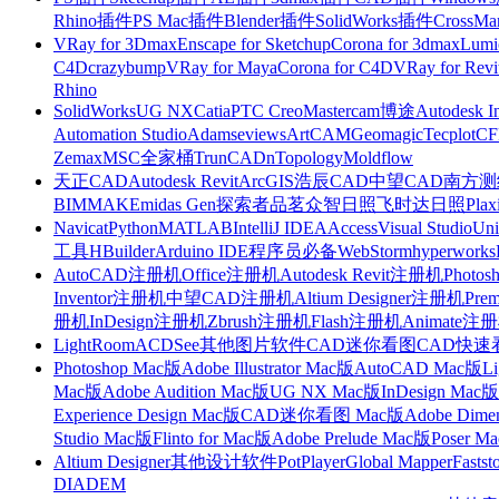
Rhino插件
PS Mac插件
Blender插件
SolidWorks插件
CrossMa
VRay for 3Dmax
Enscape for Sketchup
Corona for 3dmax
Lumi
C4D
crazybump
VRay for Maya
Corona for C4D
VRay for Revi
Rhino
SolidWorks
UG NX
Catia
PTC Creo
Mastercam
博途
Autodesk I
Automation Studio
Adams
eviews
ArtCAM
Geomagic
Tecplot
C
Zemax
MSC全家桶
TrunCAD
nTopology
Moldflow
天正CAD
Autodesk Revit
ArcGIS
浩辰CAD
中望CAD
南方测绘
BIMMAKE
midas Gen
探索者
品茗
众智日照
飞时达日照
Plax
Navicat
Python
MATLAB
IntelliJ IDEA
Access
Visual Studio
Uni
工具
HBuilder
Arduino IDE
程序员必备
WebStorm
hyperworks
AutoCAD注册机
Office注册机
Autodesk Revit注册机
Photo
Inventor注册机
中望CAD注册机
Altium Designer注册机
Pre
册机
InDesign注册机
Zbrush注册机
Flash注册机
Animate注
LightRoom
ACDSee
其他图片软件
CAD迷你看图
CAD快速
Photoshop Mac版
Adobe Illustrator Mac版
AutoCAD Mac版
L
Mac版
Adobe Audition Mac版
UG NX Mac版
InDesign Mac版
Experience Design Mac版
CAD迷你看图 Mac版
Adobe Dime
Studio Mac版
Flinto for Mac版
Adobe Prelude Mac版
Poser M
Altium Designer
其他设计软件
PotPlayer
Global Mapper
Fastst
DIADEM