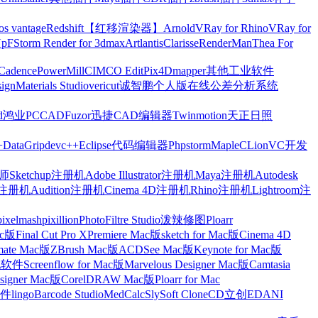
os vantage
Redshift【红移渲染器】
Arnold
VRay for Rhino
VRay for
Up
FStorm Render for 3dmax
Artlantis
Clarisse
RenderMan
Thea For
Cadence
PowerMill
CIMCO Edit
Pix4Dmapper
其他工业软件
ign
Materials Studio
vericut
诚智鹏个人版在线公差分析系统
d
鸿业
PCCAD
Fuzor
迅捷CAD编辑器
Twinmotion
天正日照
+
DataGrip
devc++
Eclipse
代码编辑器
Phpstorm
Maple
CLion
VC开发
Sketchup注册机
Adobe Illustrator注册机
Maya注册机
Autodesk
cts注册机
Audition注册机
Cinema 4D注册机
Rhino注册机
Lightroom注
pixelmash
pixillion
PhotoFiltre Studio
泼辣修图Ploarr
Mac版
Final Cut Pro X
Premiere Mac版
sketch for Mac版
Cinema 4D
mate Mac版
ZBrush Mac版
ACDSee Mac版
Keynote for Mac版
他软件
Screenflow for Mac版
Marvelous Designer Mac版
Camtasia
esigner Mac版
CorelDRAW Mac版
Ploarr for Mac
件
lingo
Barcode Studio
MedCalc
SlySoft CloneCD
立创EDA
NI