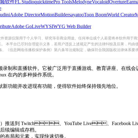
频软件
FL Studio
quicktime
Pro Tools
Melodyne
Vocaloid
Overture
Earma
e
udini
Adobe Director
MotionBuilder
sayatoo
Toon Boom
World Creator
ribute
Adobe GoLive
WYSIWYG Web Builder
软件资源仅限用于个人学习、研究等非商业用途。任何单位或个人若需将本软件用于商
任。 本平台已尽到合理提示义务，若用户违反上述规定产生的法律纠纷及后果，均由
条、《信息网络传播权保护条例》第六条等法规制定，确保符合我国版权法律体系要
录制和直播软件。它被广泛用于直播游戏、教育讲座、在
nux 在内的多种操作系统。
功能并改进现有功能，使得软件始终保持领先地位。
推送到 Twitch、YouTube Live、Facebook Li
后续编辑或存档。
布局和元素，实现快速切换。