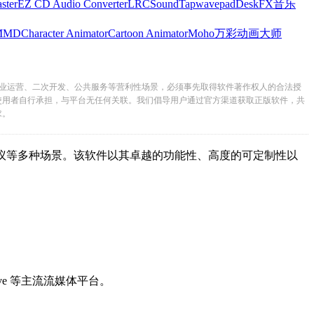
ster
EZ CD Audio Converter
LRC
SoundTap
wavepad
DeskFX
音乐
MMD
Character Animator
Cartoon Animator
Moho
万彩动画大师
业运营、二次开发、公共服务等营利性场景，必须事先取得软件著作权人的合法授
使用者自行承担，与平台无任何关联。我们倡导用户通过官方渠道获取正版软件，共
求。
线会议等多种场景。该软件以其卓越的功能性、高度的可定制性以
ve 等主流流媒体平台。