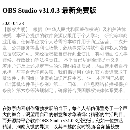
OBS Studio v31.0.3 最新免费版
2025-04-28
【版权声明】
根据《中华人民共和国著作权法》及相关法律
法规，本平台提供的软件资源仅限用于个人学习、研究等非商
业用途。任何单位或个人若需将本软件用于商业运营、二次开
发、公共服务等营利性场景，必须事先取得软件著作权人的合
法授权或许可。未经授权擅自进行商业使用，将可能面临民事
赔偿、行政处罚等法律责任。 本平台已尽到合理提示义务，
若用户违反上述规定产生的法律纠纷及后果，均由使用者自行
承担，与平台无任何关联。我们倡导用户通过官方渠道获取正
版软件，共同维护健康的知识产权生态。 注：本声明已依据
《计算机软件保护条例》第二十四条、《信息网络传播权保护
条例》第六条等法规制定，确保符合我国版权法律体系要求。
在数字内容创作蓬勃发展的当下，每个人都仿佛置身于一个巨
大的舞台，渴望用自己的创意和才华演绎出精彩的生活剧目。
而开源跨平台软件OBS Studio v31.0.3，宛如一位技艺
精湛、洞察入微的导演，以其卓越的实时视频/音频捕获技