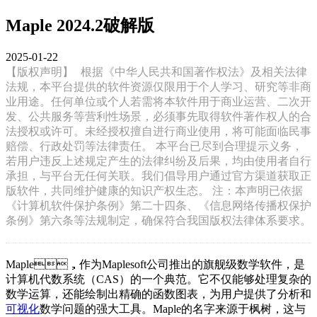
Maple 2024.2破解版
2025-01-22
【版权声明】
根据《中华人民共和国著作权法》及相关法律
法规，本平台提供的软件资源仅限用于个人学习、研究等非商
业用途。任何单位或个人若需将本软件用于商业运营、二次开
发、公共服务等营利性场景，必须事先取得软件著作权人的合
法授权或许可。未经授权擅自进行商业使用，将可能面临民事
赔偿、行政处罚等法律责任。 本平台已尽到合理提示义务，
若用户违反上述规定产生的法律纠纷及后果，均由使用者自行
承担，与平台无任何关联。我们倡导用户通过官方渠道获取正
版软件，共同维护健康的知识产权生态。 注：本声明已依据
《计算机软件保护条例》第二十四条、《信息网络传播权保护
条例》第六条等法规制定，确保符合我国版权法律体系要求。
Maple，作为Maplesoft公司推出的旗舰级数学软件，是
计算机代数系统（CAS）的一个典范。它不仅能够处理复杂的
数学运算，还能绘制出精确的函数图表，为用户提供了分析和
可视化
数学问题的强大工具。Maple的名字来源于枫树，这与