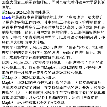
加拿大国旗上的图案相呼应，同时也标志着滑铁卢大学是其诞
生地。
Maple
的最新版本在界面和功能上进行了多项改进，极大提升
了用户体验和工作效率。其中包括工作表选项卡管理的优化，
使得用户在处理多个工作表时更加灵活高效；嵌入式组件列表
的增加功能，简化了用户对组件的管理；GUI组件面板图标的
更新，提供了更直观的用户界面；以及可滚动矩阵的改进，使
得处理大型矩阵更为流畅。
在数学引擎方面，Maple 2024.2也进行了修正与优化，包括物
理功能包的更新和数学引擎的改进，确保了在进行简化、极
限、求和等数学运算时的准确性和稳定性。
此外，Maple 2024.2支持多学科仿真，为用户提供了全面的建
模和仿真工具。特别是与MapleSim 2024.2的集成，使得用户
能够在同一环境中完成复杂的系统级建模和仿真。
MapleSim 2024.2的亮点包括液压库的更新，为建立高效液压
系统级模型节省了时间，并支持创新产品的设计开发；线圈处
理库的引入，为模拟转换和线圈生产过程提供了专门的仿真和
虚拟调试功能；以及CAD工具箱的支持，允许用户直接在
MapleSim环境中模拟和分析CAD模型。