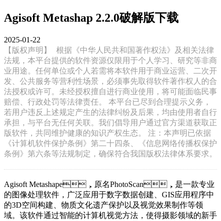
Agisoft Metashap 2.2.0破解版下载
2025-01-22
【版权声明】
根据《中华人民共和国著作权法》及相关法律
法规，本平台提供的软件资源仅限用于个人学习、研究等非商
业用途。任何单位或个人若需将本软件用于商业运营、二次开
发、公共服务等营利性场景，必须事先取得软件著作权人的合
法授权或许可。未经授权擅自进行商业使用，将可能面临民事
赔偿、行政处罚等法律责任。 本平台已尽到合理提示义务，
若用户违反上述规定产生的法律纠纷及后果，均由使用者自行
承担，与平台无任何关联。我们倡导用户通过官方渠道获取正
版软件，共同维护健康的知识产权生态。 注：本声明已依据
《计算机软件保护条例》第二十四条、《信息网络传播权保护
条例》第六条等法规制定，确保符合我国版权法律体系要求。
Agisoft Metashape，原名PhotoScan，是一款专业
的图像处理软件，广泛应用于数字数据创建、GIS应用程序中
的3D空间构建、物质文化遗产保护以及视觉效果制作等领
域。该软件通过智能的计算机视觉方法，使得摄影领域的新手