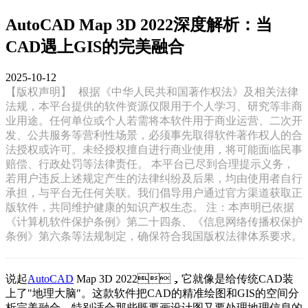
AutoCAD Map 3D 2022深度解析：当
CAD遇上GIS的完美融合
2025-10-12
【版权声明】
根据《中华人民共和国著作权法》及相关法律
法规，本平台提供的软件资源仅限用于个人学习、研究等非商
业用途。任何单位或个人若需将本软件用于商业运营、二次开
发、公共服务等营利性场景，必须事先取得软件著作权人的合
法授权或许可。未经授权擅自进行商业使用，将可能面临民事
赔偿、行政处罚等法律责任。 本平台已尽到合理提示义务，
若用户违反上述规定产生的法律纠纷及后果，均由使用者自行
承担，与平台无任何关联。我们倡导用户通过官方渠道获取正
版软件，共同维护健康的知识产权生态。 注：本声明已依据
《计算机软件保护条例》第二十四条、《信息网络传播权保护
条例》第六条等法规制定，确保符合我国版权法律体系要求。
说起
AutoCAD
Map 3D 2022，它就像是给传统CAD装
上了"地理大脑"。这款软件把CAD的精准绘图和GIS的空间分
析完美融合，特别适合那些既要画设计图又要处理地理信息的