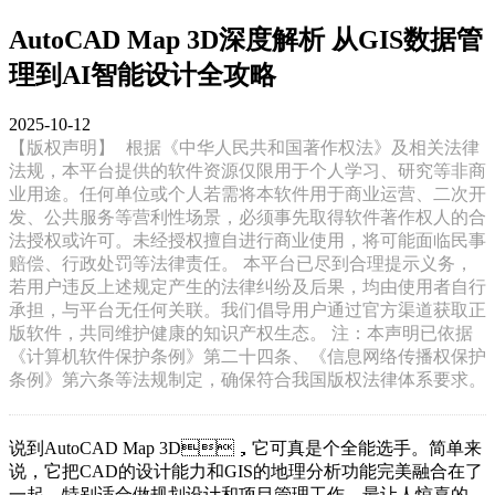
AutoCAD Map 3D深度解析 从GIS数据管
理到AI智能设计全攻略
2025-10-12
【版权声明】
根据《中华人民共和国著作权法》及相关法律
法规，本平台提供的软件资源仅限用于个人学习、研究等非商
业用途。任何单位或个人若需将本软件用于商业运营、二次开
发、公共服务等营利性场景，必须事先取得软件著作权人的合
法授权或许可。未经授权擅自进行商业使用，将可能面临民事
赔偿、行政处罚等法律责任。 本平台已尽到合理提示义务，
若用户违反上述规定产生的法律纠纷及后果，均由使用者自行
承担，与平台无任何关联。我们倡导用户通过官方渠道获取正
版软件，共同维护健康的知识产权生态。 注：本声明已依据
《计算机软件保护条例》第二十四条、《信息网络传播权保护
条例》第六条等法规制定，确保符合我国版权法律体系要求。
说到AutoCAD Map 3D，它可真是个全能选手。简单来
说，它把CAD的设计能力和GIS的地理分析功能完美融合在了
一起，特别适合做规划设计和项目管理工作。最让人惊喜的