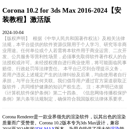
Corona 10.2 for 3ds Max 2016-2024【安
装教程】激活版
2024-10-04
【版权声明】
根据《中华人民共和国著作权法》及相关法律
法规，本平台提供的软件资源仅限用于个人学习、研究等非商
业用途。任何单位或个人若需将本软件用于商业运营、二次开
发、公共服务等营利性场景，必须事先取得软件著作权人的合
法授权或许可。未经授权擅自进行商业使用，将可能面临民事
赔偿、行政处罚等法律责任。 本平台已尽到合理提示义务，
若用户违反上述规定产生的法律纠纷及后果，均由使用者自行
承担，与平台无任何关联。我们倡导用户通过官方渠道获取正
版软件，共同维护健康的知识产权生态。 注：本声明已依据
《计算机软件保护条例》第二十四条、《信息网络传播权保护
条例》第六条等法规制定，确保符合我国版权法律体系要求。
Corona Renderer是一款业界领先的渲染软件，以其出色的渲染
质量而广受赞誉。Corona 10.2版本专为3ds Max设计，兼容
2016至2024年的
3DS MAX
版本，为用户提供了强大的
渲染
能