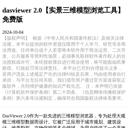
dasviewer 2.0【实景三维模型浏览工具】
免费版
2024-10-04
【版权声明】
根据《中华人民共和国著作权法》及相关法律
法规，本平台提供的软件资源仅限用于个人学习、研究等非商
业用途。任何单位或个人若需将本软件用于商业运营、二次开
发、公共服务等营利性场景，必须事先取得软件著作权人的合
法授权或许可。未经授权擅自进行商业使用，将可能面临民事
赔偿、行政处罚等法律责任。 本平台已尽到合理提示义务，
若用户违反上述规定产生的法律纠纷及后果，均由使用者自行
承担，与平台无任何关联。我们倡导用户通过官方渠道获取正
版软件，共同维护健康的知识产权生态。 注：本声明已依据
《计算机软件保护条例》第二十四条、《信息网络传播权保护
条例》第六条等法规制定，确保符合我国版权法律体系要求。
DasViewer 2.0作为一款先进的三维模型浏览器，专为处理大规
模三维模型数据而设计。它被广泛应用于城市规划、建筑设
计、地质勘探、文物保护等多个领域，为用户提供了一个高效