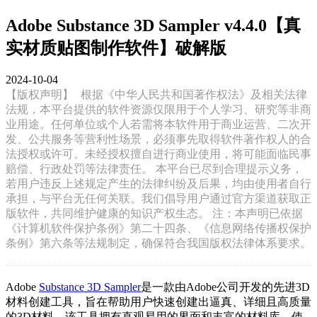
Adobe Substance 3D Sampler v4.4.0【真
实材质贴图制作软件】破解版
2024-10-04
【版权声明】
根据《中华人民共和国著作权法》及相关法律
法规，本平台提供的软件资源仅限用于个人学习、研究等非商
业用途。任何单位或个人若需将本软件用于商业运营、二次开
发、公共服务等营利性场景，必须事先取得软件著作权人的合
法授权或许可。未经授权擅自进行商业使用，将可能面临民事
赔偿、行政处罚等法律责任。 本平台已尽到合理提示义务，
若用户违反上述规定产生的法律纠纷及后果，均由使用者自行
承担，与平台无任何关联。我们倡导用户通过官方渠道获取正
版软件，共同维护健康的知识产权生态。 注：本声明已依据
《计算机软件保护条例》第二十四条、《信息网络传播权保护
条例》第六条等法规制定，确保符合我国版权法律体系要求。
Adobe
Substance 3D Sampler
是一款由Adobe公司开发的先进3D
材料创建工具，旨在帮助用户快速创建出逼真、详细且高质量
的3D材料。该工具拥有直观易用的界面和丰富的材料库，使