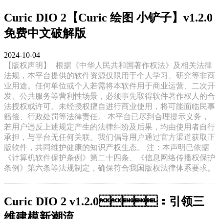
Curic DIO 2【Curic 绘图 小铲子】v1.2.0
免费中文破解版
2024-10-04
【版权声明】
根据《中华人民共和国著作权法》及相关法律
法规，本平台提供的软件资源仅限用于个人学习、研究等非商
业用途。任何单位或个人若需将本软件用于商业运营、二次开
发、公共服务等营利性场景，必须事先取得软件著作权人的合
法授权或许可。未经授权擅自进行商业使用，将可能面临民事
赔偿、行政处罚等法律责任。 本平台已尽到合理提示义务，
若用户违反上述规定产生的法律纠纷及后果，均由使用者自行
承担，与平台无任何关联。我们倡导用户通过官方渠道获取正
版软件，共同维护健康的知识产权生态。 注：本声明已依据
《计算机软件保护条例》第二十四条、《信息网络传播权保护
条例》第六条等法规制定，确保符合我国版权法律体系要求。
Curic DIO 2 v1.2.0：引领三
维建模新潮流