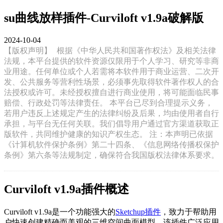
su曲线放样插件-Curviloft v1.9a破解版
2024-10-04
【版权声明】
根据《中华人民共和国著作权法》及相关法律
法规，本平台提供的软件资源仅限用于个人学习、研究等非商
业用途。任何单位或个人若需将本软件用于商业运营、二次开
发、公共服务等营利性场景，必须事先取得软件著作权人的合
法授权或许可。未经授权擅自进行商业使用，将可能面临民事
赔偿、行政处罚等法律责任。 本平台已尽到合理提示义务，
若用户违反上述规定产生的法律纠纷及后果，均由使用者自行
承担，与平台无任何关联。我们倡导用户通过官方渠道获取正
版软件，共同维护健康的知识产权生态。 注：本声明已依据
《计算机软件保护条例》第二十四条、《信息网络传播权保护
条例》第六条等法规制定，确保符合我国版权法律体系要求。
Curviloft v1.9a插件概述
Curviloft v1.9a是一个功能强大的
Sketchup插件
，致力于帮助用
户快速创建精确而美观的三维空间曲面模型。该插件广泛应用