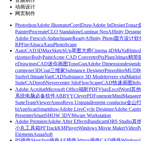
音频制作
动画设计
网页制作
Photoshop
Adobe Illustrator
CorelDraw
Adobe InDesign
Topa
Painter
Procreate
CLO Standalone
Luminar Neo
Affinity Designe
Adobe Fresco
S-Spline
ImageReady
Affinity Photo
圆方设计软
RP
FireAlpaca
Xara
PhotoScape
AutoCAD
3DMax
SketchUp草图大师
Cinema 4D
MaYa
Rhino
rizomuv
BodyPaint
Acme CAD Converter
PixPlant
3dmax精简
eDrawings
CAD迷你画图
TopoGun
Adobe Dimension
designdo
composer
3DCoat
三维家
Substance Designer
Pmxeditor
MUDB
Surfer
Ultimate
VariCAD
Substance 3D Modeler
vero visi
Matrix
Suite
CADprofi
Nevercenter Silo
FlowScape
CAD快速画图
Inf
Adobe Acrobat
Microsoft Office
福昕PDF
Visio
Excel
Word
其他
系统
电脑必备软件
ABBYY
CleverPDF
onenote
MindManager
Suite
TeamViewer
Amos
Revo Uninstaller
print conductor
金山
bi
AppScan
Smartdraw
Adobe LiveCycle Designer
Adobe Captiv
Presenter
SmartSHOW 3D
VMware Workstation
Adobe Premiere
Adobe After Effects
Bandicam
OBS Studio
其
小丸工具箱
PFTrack
KMPlayer
Windows Movie Maker
VideoP
Elements
AquaSoft
PS插件
Sketchup插件
AE插件
3dmax插件
CAD插件
Windo