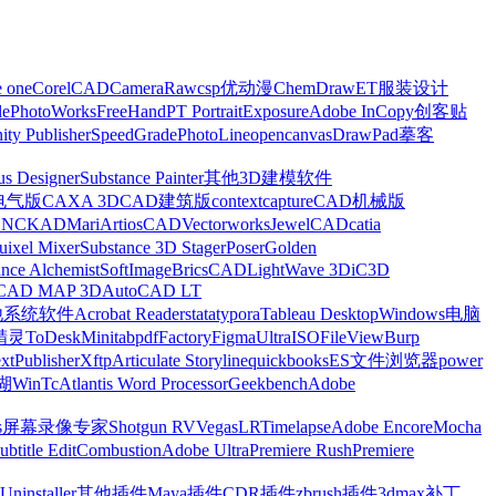
e one
CorelCAD
CameraRaw
csp优动漫
ChemDraw
ET服装设计
le
PhotoWorks
FreeHand
PT Portrait
Exposure
Adobe InCopy
创客贴
nity Publisher
SpeedGrade
PhotoLine
opencanvas
DrawPad
摹客
us Designer
Substance Painter
其他3D建模软件
电气版
CAXA 3D
CAD建筑版
contextcapture
CAD机械版
CNCKAD
Mari
ArtiosCAD
Vectorworks
JewelCAD
catia
uixel Mixer
Substance 3D Stager
Poser
Golden
ance Alchemist
SoftImage
BricsCAD
LightWave 3D
iC3D
CAD MAP 3D
AutoCAD LT
他系统软件
Acrobat Reader
stata
typora
Tableau Desktop
Windows电脑
精灵
ToDesk
Minitab
pdfFactory
Figma
UltraISO
FileView
Burp
xt
Publisher
Xftp
Articulate Storyline
quickbooks
ES文件浏览器
power
湖
WinTc
Atlantis Word Processor
Geekbench
Adobe
s
屏幕录像专家
Shotgun RV
Vegas
LRTimelapse
Adobe Encore
Mocha
ubtitle Edit
Combustion
Adobe Ultra
Premiere Rush
Premiere
Uninstaller
其他插件
Maya插件
CDR插件
zbrush插件
3dmax补丁