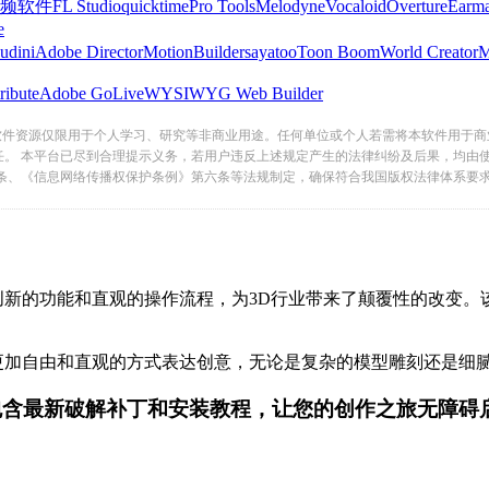
频软件
FL Studio
quicktime
Pro Tools
Melodyne
Vocaloid
Overture
Earma
e
udini
Adobe Director
MotionBuilder
sayatoo
Toon Boom
World Creator
ribute
Adobe GoLive
WYSIWYG Web Builder
软件资源仅限用于个人学习、研究等非商业用途。任何单位或个人若需将本软件用于商
任。 本平台已尽到合理提示义务，若用户违反上述规定产生的法律纠纷及后果，均由
条、《信息网络传播权保护条例》第六条等法规制定，确保符合我国版权法律体系要
.1以其创新的功能和直观的操作流程，为3D行业带来了颠覆性的改变
们能够以更加自由和直观的方式表达创意，无论是复杂的模型雕刻还是细腻的
，包含最新破解补丁和安装教程，让您的创作之旅无障碍启动