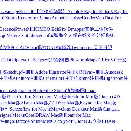
os vantage
Redshift【红移渲染器】
Arnold
VRay for Rhino
VRay for
Up
FStorm Render for 3dmax
Artlantis
Clarisse
RenderMan
Thea For
Cadence
PowerMill
CIMCO Edit
Pix4Dmapper
其他工业软件
ign
Materials Studio
vericut
诚智鹏个人版在线公差分析系统
d
鸿业
PCCAD
Fuzor
迅捷CAD编辑器
Twinmotion
天正日照
+
DataGrip
devc++
Eclipse
代码编辑器
Phpstorm
Maple
CLion
VC开发
Sketchup注册机
Adobe Illustrator注册机
Maya注册机
Autodesk
cts注册机
Audition注册机
Cinema 4D注册机
Rhino注册机
Lightroom注
pixelmash
pixillion
PhotoFiltre Studio
泼辣修图Ploarr
Mac版
Final Cut Pro X
Premiere Mac版
sketch for Mac版
Cinema 4D
mate Mac版
ZBrush Mac版
ACDSee Mac版
Keynote for Mac版
他软件
Screenflow for Mac版
Marvelous Designer Mac版
Camtasia
esigner Mac版
CorelDRAW Mac版
Ploarr for Mac
件
lingo
Barcode Studio
MedCalc
SlySoft CloneCD
立创EDA
NI