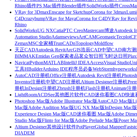
Rhino插件
PS Mac插件
Blender插件
SolidWorks插件
CrossMa
VRay for 3Dmax
Enscape for Sketchup
Corona for 3dmax
Lumi
C4D
crazybump
VRay for Maya
Corona for C4D
VRay for Revi
Rhino
SolidWorks
UG NX
Catia
PTC Creo
Mastercam
博途
Autodesk I
Automation Studio
Adams
eviews
ArtCAM
Geomagic
Tecplot
C
Zemax
MSC全家桶
TrunCAD
nTopology
Moldflow
天正CAD
Autodesk Revit
ArcGIS
浩辰CAD
中望CAD
南方测绘
BIMMAKE
midas Gen
探索者
品茗
众智日照
飞时达日照
Plax
Navicat
Python
MATLAB
IntelliJ IDEA
Access
Visual Studio
Uni
工具
HBuilder
Arduino IDE
程序员必备
WebStorm
hyperworks
AutoCAD注册机
Office注册机
Autodesk Revit注册机
Photo
Inventor注册机
中望CAD注册机
Altium Designer注册机
Pre
册机
InDesign注册机
Zbrush注册机
Flash注册机
Animate注
LightRoom
ACDSee
其他图片软件
CAD迷你看图
CAD快速
Photoshop Mac版
Adobe Illustrator Mac版
AutoCAD Mac版
L
Mac版
Adobe Audition Mac版
UG NX Mac版
InDesign Mac版
Experience Design Mac版
CAD迷你看图 Mac版
Adobe Dime
Studio Mac版
Flinto for Mac版
Adobe Prelude Mac版
Poser M
Altium Designer
其他设计软件
PotPlayer
Global Mapper
Fastst
DIADEM