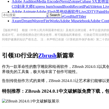
Adobe Audition
Media Encoder
Nero
iZotope
Cubase SX
其他音
CD刻录大师
Express burn
SoundBooth
RecordPad
Ableton Liv
Adobe Animate
Adobe Flash
其他动画软件
Live2D
TVPaint
Ho
CrazyTalk Animator
iClone
EmberGen
BluffTitler
Axure
DreamWeaver
FireWorks
Adobe Muse
iebook
Adobe Cont
【版权声明】
根据《中华人民共和国著作权法》及相关法律法规，本平台提供的
权或许可。未经授权擅自进行商业使用，将可能面临民事赔偿、行政处罚等法律责
同维护健康的知识产权生态。 注：本声明已依据《计算机软件保护条例》第二十四
引领3D行业的
Zbrush
新篇章
作为一款革命性的数字雕刻和绘画软件，ZBrush 2024.0
界领先的工具集，极大地丰富了创作可能性。
告别传统创作方式的束缚，ZBrush 2024.0.1让艺术家
特别推荐：ZBrush 2024.0.1中文破解版免费下载