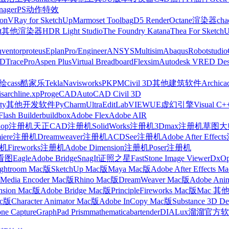
nager
PS动作特效
on
VRay for SketchUp
Marmoset Toolbag
D5 Render
Octane渲染器
cha
t
其他渲染器
HDR Light Studio
The Foundry Katana
Thea For Sketch
nventor
proteus
Eplan
Pro/Engineer
ANSYS
Multisim
Abaqus
Robotstudio
FD
TracePro
Aspen Plus
Virtual Breadboard
Flexsim
Autodesk VRED Des
cass
酷家乐
Tekla
Navisworks
PKPM
Civil 3D
其他建筑软件
Archica
is
archline.xp
ProgeCAD
AutoCAD Civil 3D
ty
其他开发软件
PyCharm
UltraEdit
LabVIEW
UE虚幻引擎
Visual C+
Flash Builder
buildbox
Adobe Flex
Adobe AIR
shop注册机
天正CAD注册机
SolidWorks注册机
3Dmax注册机
草图大师
miere注册机
Dreamweaver注册机
ACDSee注册机
Adobe After Effe
册机
Fireworks注册机
Adobe Dimension注册机
Poser注册机
看图
Eagle
Adobe Bridge
SnagIt
证照之星
FastStone Image Viewer
DxO
ightroom Mac版
SketchUp Mac版
Maya Mac版
Adobe After Effects 
Media Encoder Mac版
Rhino Mac版
DreamWeaver Mac版
Adobe Ani
nsion Mac版
Adobe Bridge Mac版
Principle
Fireworks Mac版
Mac 其
ac版
Character Animator Mac版
Adobe InCopy Mac版
Substance 3D D
one Capture
GraphPad Prism
mathematica
bartender
DIALux
溜溜官方软