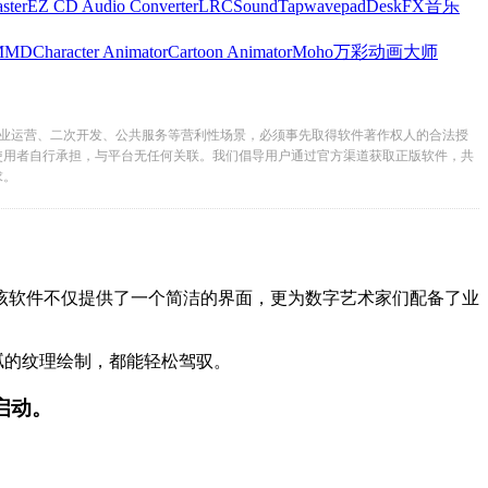
ster
EZ CD Audio Converter
LRC
SoundTap
wavepad
DeskFX
音乐
MMD
Character Animator
Cartoon Animator
Moho
万彩动画大师
业运营、二次开发、公共服务等营利性场景，必须事先取得软件著作权人的合法授
使用者自行承担，与平台无任何关联。我们倡导用户通过官方渠道获取正版软件，共
求。
。该软件不仅提供了一个简洁的界面，更为数字艺术家们配备了业
纹理绘制，都能轻松驾驭。
。