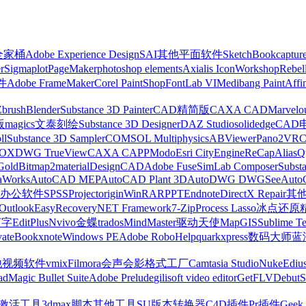
z全家桶
Adobe Experience Design
SAI
其他平面软件
SketchBook
captur
r
Sigmaplot
PageMaker
photoshop elements
Axialis IconWorkshop
Rebel
件
Adobe FrameMaker
Corel PaintShop
FontLab VI
Medibang Paint
Affi
Zbrush
Blender
Substance 3D Painter
CAD精简版
CAXA CAD
Marvelo
版
magics
文泰刻绘
Substance 3D Designer
DAZ Studio
solidedge
CAD
ll
Substance 3D Sampler
COMSOL Multiphysics
ABViewer
Pano2VR
OX
DWG TrueView
CAXA CAPP
Modo
Esri CityEngine
ReCap
Alias
Q
Gold
Bitmap2material
DesignCAD
Adobe Fuse
SimLab Composer
Subst
raWorks
AutoCAD MEP
AutoCAD Plant 3D
AutoDWG DWGSee
Auto
办公软件
SPSS
Project
origin
WinRAR
PPT
Endnote
DirectX Repair
其
Outlook
EasyRecovery
NET Framework
7-Zip
Process Lasso
冰点还原
打字
EditPlus
Nvivo
金蝶
trados
MindMaster
驱动天使
MapGIS
Sublime Te
ate
Bookxnote
Windows PE
Adobe RoboHelp
quarkxpress
数码大师
蓝
他视频软件
vmix
Filmora
会声会影
格式工厂
Camtasia Studio
Nuke
Ediu
ad
Magic Bullet Suite
Adobe Prelude
gilisoft video editor
GetFLV
Debut
S
ws激活工具
3dmax脚本
其他工具
SU版本转换器
C4D插件
Pr插件
Geek 