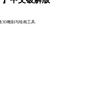
高效3D雕刻与绘画工具.